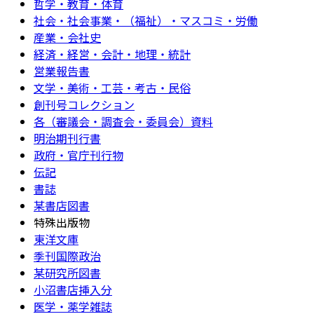
哲学・教育・体育
社会・社会事業・（福祉）・マスコミ・労働
産業・会社史
経済・経営・会計・地理・統計
営業報告書
文学・美術・工芸・考古・民俗
創刊号コレクション
各（審議会・調査会・委員会）資料
明治期刊行書
政府・官庁刊行物
伝記
書誌
某書店図書
特殊出版物
東洋文庫
季刊国際政治
某研究所図書
小沼書店挿入分
医学・薬学雑誌