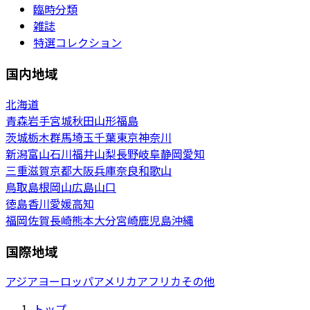
臨時分類
雑誌
特選コレクション
国内地域
北海道
青森
岩手
宮城
秋田
山形
福島
茨城
栃木
群馬
埼玉
千葉
東京
神奈川
新潟
富山
石川
福井
山梨
長野
岐阜
静岡
愛知
三重
滋賀
京都
大阪
兵庫
奈良
和歌山
鳥取
島根
岡山
広島
山口
徳島
香川
愛媛
高知
福岡
佐賀
長崎
熊本
大分
宮崎
鹿児島
沖縄
国際地域
アジア
ヨーロッパ
アメリカ
アフリカ
その他
トップ