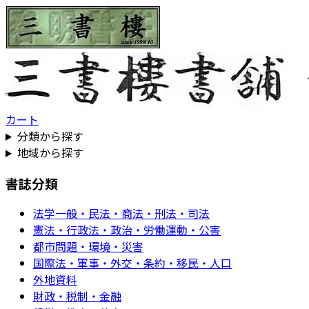
カート
分類から探す
地域から探す
書誌分類
法学一般・民法・商法・刑法・司法
憲法・行政法・政治・労働運動・公害
都市問題・環境・災害
国際法・軍事・外交・条約・移民・人口
外地資料
財政・税制・金融