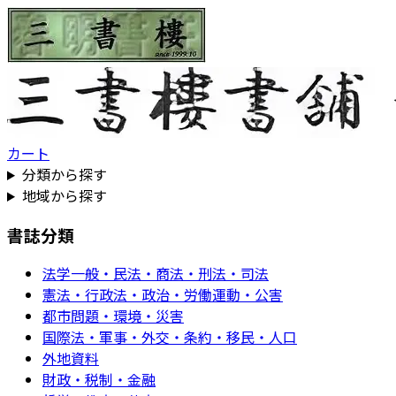
カート
分類から探す
地域から探す
書誌分類
法学一般・民法・商法・刑法・司法
憲法・行政法・政治・労働運動・公害
都市問題・環境・災害
国際法・軍事・外交・条約・移民・人口
外地資料
財政・税制・金融