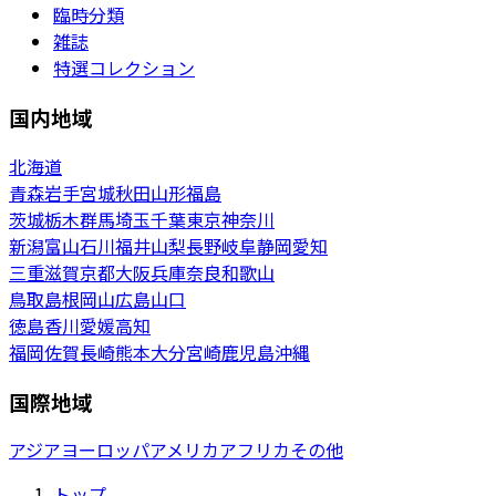
臨時分類
雑誌
特選コレクション
国内地域
北海道
青森
岩手
宮城
秋田
山形
福島
茨城
栃木
群馬
埼玉
千葉
東京
神奈川
新潟
富山
石川
福井
山梨
長野
岐阜
静岡
愛知
三重
滋賀
京都
大阪
兵庫
奈良
和歌山
鳥取
島根
岡山
広島
山口
徳島
香川
愛媛
高知
福岡
佐賀
長崎
熊本
大分
宮崎
鹿児島
沖縄
国際地域
アジア
ヨーロッパ
アメリカ
アフリカ
その他
トップ