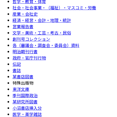
哲学・教育・体育
社会・社会事業・（福祉）・マスコミ・労働
産業・会社史
経済・経営・会計・地理・統計
営業報告書
文学・美術・工芸・考古・民俗
創刊号コレクション
各（審議会・調査会・委員会）資料
明治期刊行書
政府・官庁刊行物
伝記
書誌
某書店図書
特殊出版物
東洋文庫
季刊国際政治
某研究所図書
小沼書店挿入分
医学・薬学雑誌