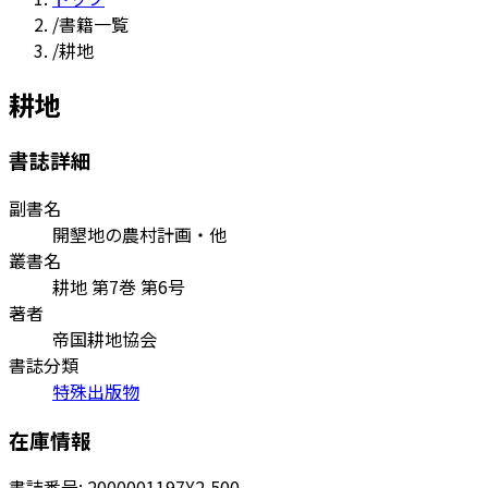
/
書籍一覧
/
耕地
耕地
書誌詳細
副書名
開墾地の農村計画・他
叢書名
耕地 第7巻 第6号
著者
帝国耕地協会
書誌分類
特殊出版物
在庫情報
書誌番号:
2000001197
¥2,500