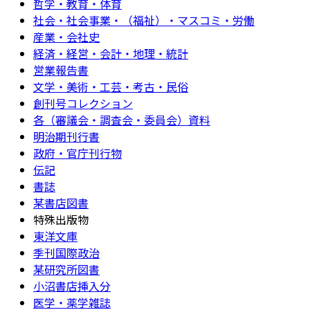
哲学・教育・体育
社会・社会事業・（福祉）・マスコミ・労働
産業・会社史
経済・経営・会計・地理・統計
営業報告書
文学・美術・工芸・考古・民俗
創刊号コレクション
各（審議会・調査会・委員会）資料
明治期刊行書
政府・官庁刊行物
伝記
書誌
某書店図書
特殊出版物
東洋文庫
季刊国際政治
某研究所図書
小沼書店挿入分
医学・薬学雑誌