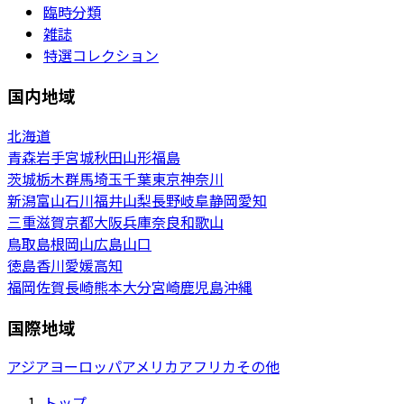
臨時分類
雑誌
特選コレクション
国内地域
北海道
青森
岩手
宮城
秋田
山形
福島
茨城
栃木
群馬
埼玉
千葉
東京
神奈川
新潟
富山
石川
福井
山梨
長野
岐阜
静岡
愛知
三重
滋賀
京都
大阪
兵庫
奈良
和歌山
鳥取
島根
岡山
広島
山口
徳島
香川
愛媛
高知
福岡
佐賀
長崎
熊本
大分
宮崎
鹿児島
沖縄
国際地域
アジア
ヨーロッパ
アメリカ
アフリカ
その他
トップ