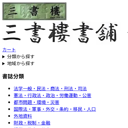
カート
分類から探す
地域から探す
書誌分類
法学一般・民法・商法・刑法・司法
憲法・行政法・政治・労働運動・公害
都市問題・環境・災害
国際法・軍事・外交・条約・移民・人口
外地資料
財政・税制・金融