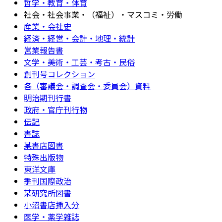
哲学・教育・体育
社会・社会事業・（福祉）・マスコミ・労働
産業・会社史
経済・経営・会計・地理・統計
営業報告書
文学・美術・工芸・考古・民俗
創刊号コレクション
各（審議会・調査会・委員会）資料
明治期刊行書
政府・官庁刊行物
伝記
書誌
某書店図書
特殊出版物
東洋文庫
季刊国際政治
某研究所図書
小沼書店挿入分
医学・薬学雑誌