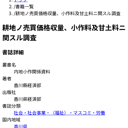
/
書籍一覧
/
耕地ノ売買価格収量、小作料及甘土料ニ関スル調査
耕地ノ売買価格収量、小作料及甘土料ニ
関スル調査
書誌詳細
叢書名
内地小作関係資料
著者
香川縣経済部
出版社
香川県経済部
書誌分類
社会・社会事業・（福祉）・マスコミ・労働
国内地域
香川県