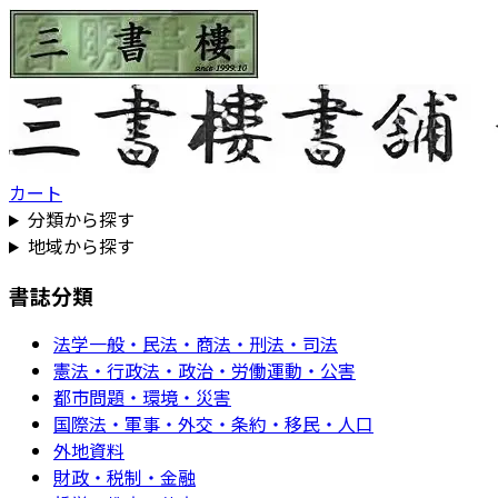
カート
分類から探す
地域から探す
書誌分類
法学一般・民法・商法・刑法・司法
憲法・行政法・政治・労働運動・公害
都市問題・環境・災害
国際法・軍事・外交・条約・移民・人口
外地資料
財政・税制・金融