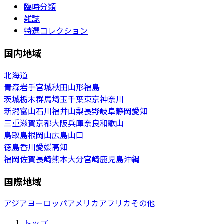
臨時分類
雑誌
特選コレクション
国内地域
北海道
青森
岩手
宮城
秋田
山形
福島
茨城
栃木
群馬
埼玉
千葉
東京
神奈川
新潟
富山
石川
福井
山梨
長野
岐阜
静岡
愛知
三重
滋賀
京都
大阪
兵庫
奈良
和歌山
鳥取
島根
岡山
広島
山口
徳島
香川
愛媛
高知
福岡
佐賀
長崎
熊本
大分
宮崎
鹿児島
沖縄
国際地域
アジア
ヨーロッパ
アメリカ
アフリカ
その他
トップ