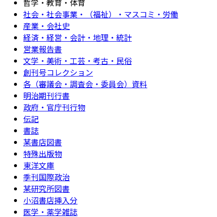
哲学・教育・体育
社会・社会事業・（福祉）・マスコミ・労働
産業・会社史
経済・経営・会計・地理・統計
営業報告書
文学・美術・工芸・考古・民俗
創刊号コレクション
各（審議会・調査会・委員会）資料
明治期刊行書
政府・官庁刊行物
伝記
書誌
某書店図書
特殊出版物
東洋文庫
季刊国際政治
某研究所図書
小沼書店挿入分
医学・薬学雑誌