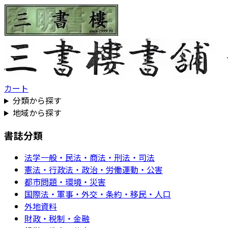
カート
分類から探す
地域から探す
書誌分類
法学一般・民法・商法・刑法・司法
憲法・行政法・政治・労働運動・公害
都市問題・環境・災害
国際法・軍事・外交・条約・移民・人口
外地資料
財政・税制・金融