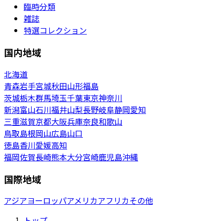
臨時分類
雑誌
特選コレクション
国内地域
北海道
青森
岩手
宮城
秋田
山形
福島
茨城
栃木
群馬
埼玉
千葉
東京
神奈川
新潟
富山
石川
福井
山梨
長野
岐阜
静岡
愛知
三重
滋賀
京都
大阪
兵庫
奈良
和歌山
鳥取
島根
岡山
広島
山口
徳島
香川
愛媛
高知
福岡
佐賀
長崎
熊本
大分
宮崎
鹿児島
沖縄
国際地域
アジア
ヨーロッパ
アメリカ
アフリカ
その他
トップ