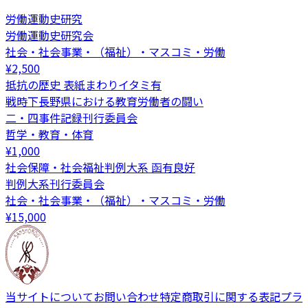
労働運動史研究
労働運動史研究会
社会・社会事業・（福祉）・マスコミ・労働
¥
2,500
抵抗の歴史 表紙まわりイタミ有
戦時下長野県における教育労働者の闘い
二・四事件記録刊行委員会
哲学・教育・体育
¥
1,000
社会保障・社会福祉判例大系 函有良好
判例大系刊行委員会
社会・社会事業・（福祉）・マスコミ・労働
¥
15,000
当サイトについて
お問い合わせ
特定商取引に関する表記
プラ