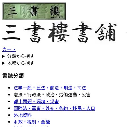
カート
分類から探す
地域から探す
書誌分類
法学一般・民法・商法・刑法・司法
憲法・行政法・政治・労働運動・公害
都市問題・環境・災害
国際法・軍事・外交・条約・移民・人口
外地資料
財政・税制・金融