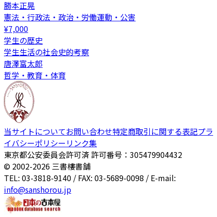
勝本正晃
憲法・行政法・政治・労働運動・公害
¥
7,000
学生の歴史
学生生活の社会史的考察
唐澤富太郎
哲学・教育・体育
当サイトについて
お問い合わせ
特定商取引に関する表記
プラ
イバシーポリシー
リンク集
東京都公安委員会許可済 許可番号：305479904432
© 2002-
2026
三書樓書舗
TEL: 03-3818-9140 / FAX: 03-5689-0098 / E-mail:
info@sanshorou.jp