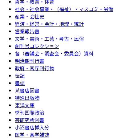
哲学・教育・体育
社会・社会事業・（福祉）・マスコミ・労働
産業・会社史
経済・経営・会計・地理・統計
営業報告書
文学・美術・工芸・考古・民俗
創刊号コレクション
各（審議会・調査会・委員会）資料
明治期刊行書
政府・官庁刊行物
伝記
書誌
某書店図書
特殊出版物
東洋文庫
季刊国際政治
某研究所図書
小沼書店挿入分
医学・薬学雑誌