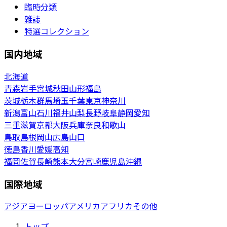
臨時分類
雑誌
特選コレクション
国内地域
北海道
青森
岩手
宮城
秋田
山形
福島
茨城
栃木
群馬
埼玉
千葉
東京
神奈川
新潟
富山
石川
福井
山梨
長野
岐阜
静岡
愛知
三重
滋賀
京都
大阪
兵庫
奈良
和歌山
鳥取
島根
岡山
広島
山口
徳島
香川
愛媛
高知
福岡
佐賀
長崎
熊本
大分
宮崎
鹿児島
沖縄
国際地域
アジア
ヨーロッパ
アメリカ
アフリカ
その他
トップ