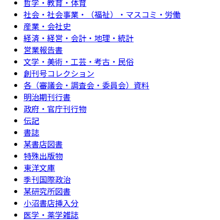
哲学・教育・体育
社会・社会事業・（福祉）・マスコミ・労働
産業・会社史
経済・経営・会計・地理・統計
営業報告書
文学・美術・工芸・考古・民俗
創刊号コレクション
各（審議会・調査会・委員会）資料
明治期刊行書
政府・官庁刊行物
伝記
書誌
某書店図書
特殊出版物
東洋文庫
季刊国際政治
某研究所図書
小沼書店挿入分
医学・薬学雑誌