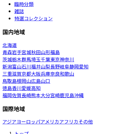
臨時分類
雑誌
特選コレクション
国内地域
北海道
青森
岩手
宮城
秋田
山形
福島
茨城
栃木
群馬
埼玉
千葉
東京
神奈川
新潟
富山
石川
福井
山梨
長野
岐阜
静岡
愛知
三重
滋賀
京都
大阪
兵庫
奈良
和歌山
鳥取
島根
岡山
広島
山口
徳島
香川
愛媛
高知
福岡
佐賀
長崎
熊本
大分
宮崎
鹿児島
沖縄
国際地域
アジア
ヨーロッパ
アメリカ
アフリカ
その他
トップ