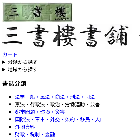
カート
分類から探す
地域から探す
書誌分類
法学一般・民法・商法・刑法・司法
憲法・行政法・政治・労働運動・公害
都市問題・環境・災害
国際法・軍事・外交・条約・移民・人口
外地資料
財政・税制・金融