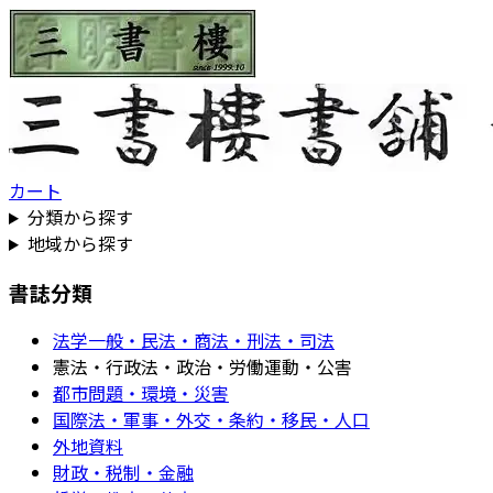
カート
分類から探す
地域から探す
書誌分類
法学一般・民法・商法・刑法・司法
憲法・行政法・政治・労働運動・公害
都市問題・環境・災害
国際法・軍事・外交・条約・移民・人口
外地資料
財政・税制・金融