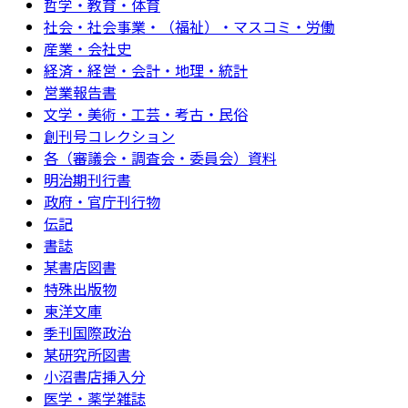
哲学・教育・体育
社会・社会事業・（福祉）・マスコミ・労働
産業・会社史
経済・経営・会計・地理・統計
営業報告書
文学・美術・工芸・考古・民俗
創刊号コレクション
各（審議会・調査会・委員会）資料
明治期刊行書
政府・官庁刊行物
伝記
書誌
某書店図書
特殊出版物
東洋文庫
季刊国際政治
某研究所図書
小沼書店挿入分
医学・薬学雑誌