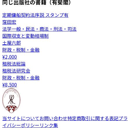
同じ出版社の書籍（有斐閣）
定期傭船契約法序説 スタンプ有
窪田宏
法学一般・民法・商法・刑法・司法
国際収支と変動相場制
土屋六郎
財政・税制・金融
¥
2,000
租税法総論
租税法研究会
財政・税制・金融
¥
8,500
当サイトについて
お問い合わせ
特定商取引に関する表記
プラ
イバシーポリシー
リンク集