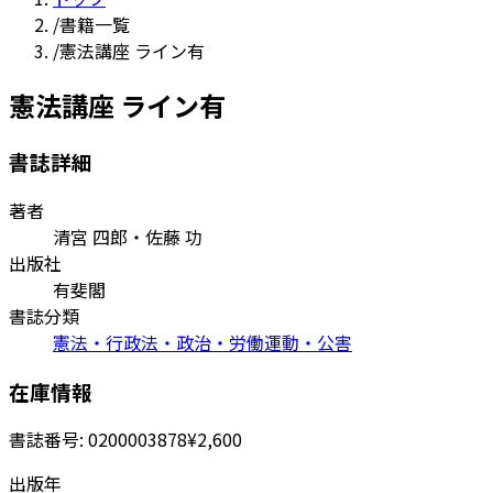
/
書籍一覧
/
憲法講座 ライン有
憲法講座 ライン有
書誌詳細
著者
清宮 四郎・佐藤 功
出版社
有斐閣
書誌分類
憲法・行政法・政治・労働運動・公害
在庫情報
書誌番号:
0200003878
¥2,600
出版年