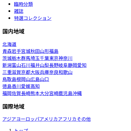
臨時分類
雑誌
特選コレクション
国内地域
北海道
青森
岩手
宮城
秋田
山形
福島
茨城
栃木
群馬
埼玉
千葉
東京
神奈川
新潟
富山
石川
福井
山梨
長野
岐阜
静岡
愛知
三重
滋賀
京都
大阪
兵庫
奈良
和歌山
鳥取
島根
岡山
広島
山口
徳島
香川
愛媛
高知
福岡
佐賀
長崎
熊本
大分
宮崎
鹿児島
沖縄
国際地域
アジア
ヨーロッパ
アメリカ
アフリカ
その他
トップ