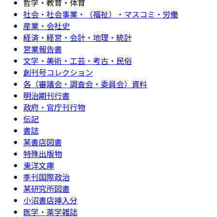
哲学・教育・体育
社会・社会事業・（福祉）・マスコミ・労働
産業・会社史
経済・経営・会計・地理・統計
営業報告書
文学・美術・工芸・考古・民俗
創刊号コレクション
各（審議会・調査会・委員会）資料
明治期刊行書
政府・官庁刊行物
伝記
書誌
某書店図書
特殊出版物
東洋文庫
季刊国際政治
某研究所図書
小沼書店挿入分
医学・薬学雑誌