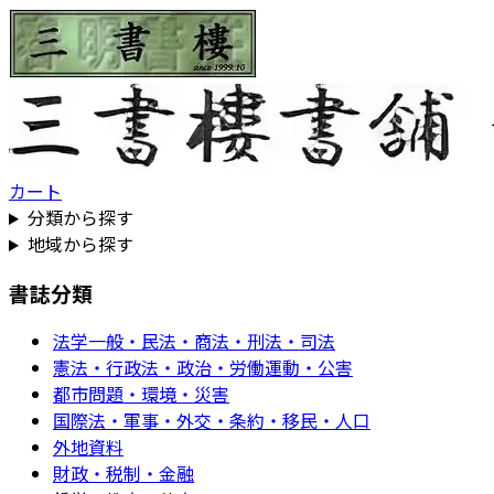
カート
分類から探す
地域から探す
書誌分類
法学一般・民法・商法・刑法・司法
憲法・行政法・政治・労働運動・公害
都市問題・環境・災害
国際法・軍事・外交・条約・移民・人口
外地資料
財政・税制・金融