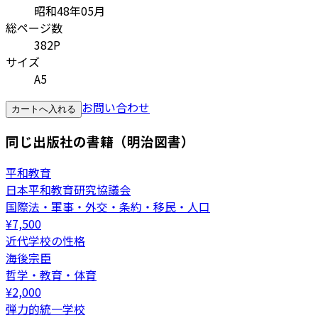
昭和48年05月
総ページ数
382P
サイズ
A5
お問い合わせ
カートへ入れる
同じ出版社の書籍（明治図書）
平和教育
日本平和教育研究協議会
国際法・軍事・外交・条約・移民・人口
¥
7,500
近代学校の性格
海後宗臣
哲学・教育・体育
¥
2,000
弾力的統一学校