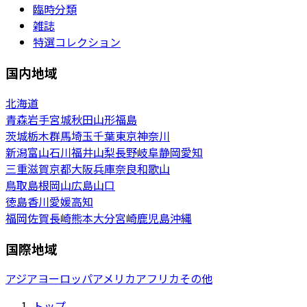
臨時分類
雑誌
特選コレクション
国内地域
北海道
青森
岩手
宮城
秋田
山形
福島
茨城
栃木
群馬
埼玉
千葉
東京
神奈川
新潟
富山
石川
福井
山梨
長野
岐阜
静岡
愛知
三重
滋賀
京都
大阪
兵庫
奈良
和歌山
鳥取
島根
岡山
広島
山口
徳島
香川
愛媛
高知
福岡
佐賀
長崎
熊本
大分
宮崎
鹿児島
沖縄
国際地域
アジア
ヨーロッパ
アメリカ
アフリカ
その他
トップ