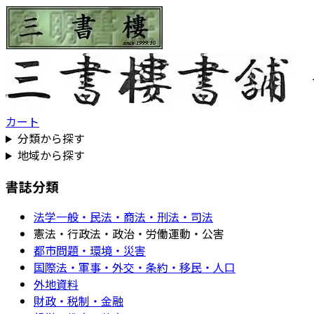
カート
分類から探す
地域から探す
書誌分類
法学一般・民法・商法・刑法・司法
憲法・行政法・政治・労働運動・公害
都市問題・環境・災害
国際法・軍事・外交・条約・移民・人口
外地資料
財政・税制・金融