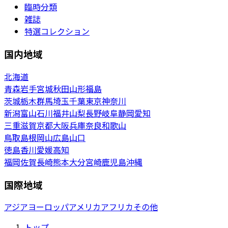
臨時分類
雑誌
特選コレクション
国内地域
北海道
青森
岩手
宮城
秋田
山形
福島
茨城
栃木
群馬
埼玉
千葉
東京
神奈川
新潟
富山
石川
福井
山梨
長野
岐阜
静岡
愛知
三重
滋賀
京都
大阪
兵庫
奈良
和歌山
鳥取
島根
岡山
広島
山口
徳島
香川
愛媛
高知
福岡
佐賀
長崎
熊本
大分
宮崎
鹿児島
沖縄
国際地域
アジア
ヨーロッパ
アメリカ
アフリカ
その他
トップ