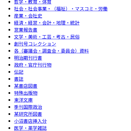
哲学・教育・体育
社会・社会事業・（福祉）・マスコミ・労働
産業・会社史
経済・経営・会計・地理・統計
営業報告書
文学・美術・工芸・考古・民俗
創刊号コレクション
各（審議会・調査会・委員会）資料
明治期刊行書
政府・官庁刊行物
伝記
書誌
某書店図書
特殊出版物
東洋文庫
季刊国際政治
某研究所図書
小沼書店挿入分
医学・薬学雑誌