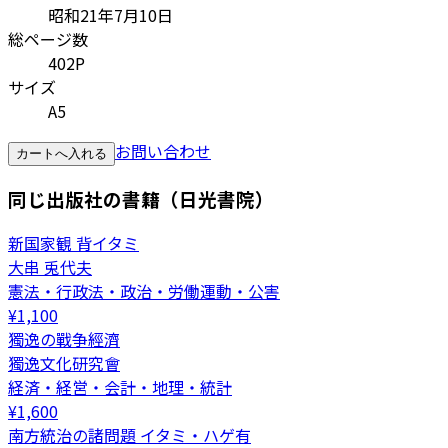
昭和21年7月10日
総ページ数
402P
サイズ
A5
お問い合わせ
カートへ入れる
同じ出版社の書籍（日光書院）
新国家観 背イタミ
大串 兎代夫
憲法・行政法・政治・労働運動・公害
¥
1,100
獨逸の戰争經濟
獨逸文化研究會
経済・経営・会計・地理・統計
¥
1,600
南方統治の諸問題 イタミ・ハゲ有