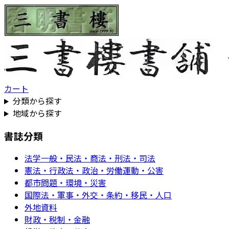
カート
分類から探す
地域から探す
書誌分類
法学一般・民法・商法・刑法・司法
憲法・行政法・政治・労働運動・公害
都市問題・環境・災害
国際法・軍事・外交・条約・移民・人口
外地資料
財政・税制・金融