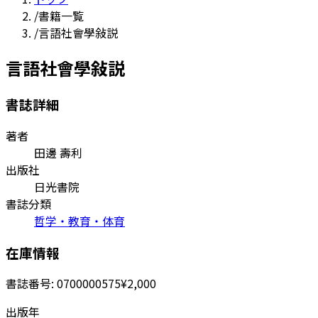
/
書籍一覧
/
言語社會學敍説
言語社會學敍説
書誌詳細
著者
田邊 壽利
出版社
日光書院
書誌分類
哲学・教育・体育
在庫情報
書誌番号:
0700000575
¥2,000
出版年