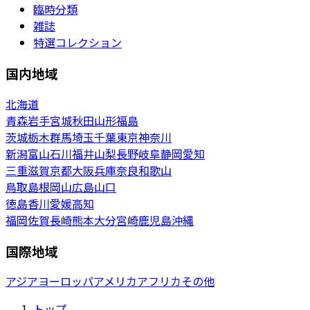
臨時分類
雑誌
特選コレクション
国内地域
北海道
青森
岩手
宮城
秋田
山形
福島
茨城
栃木
群馬
埼玉
千葉
東京
神奈川
新潟
富山
石川
福井
山梨
長野
岐阜
静岡
愛知
三重
滋賀
京都
大阪
兵庫
奈良
和歌山
鳥取
島根
岡山
広島
山口
徳島
香川
愛媛
高知
福岡
佐賀
長崎
熊本
大分
宮崎
鹿児島
沖縄
国際地域
アジア
ヨーロッパ
アメリカ
アフリカ
その他
トップ