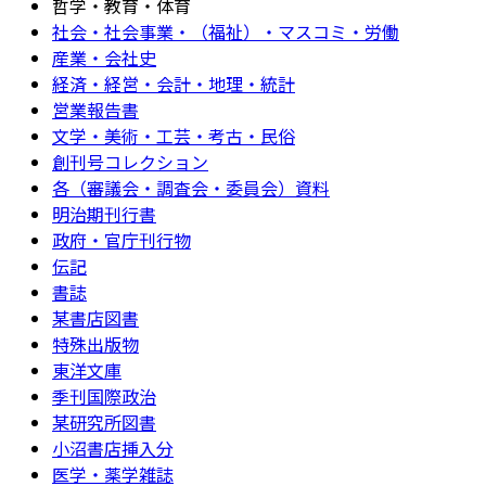
哲学・教育・体育
社会・社会事業・（福祉）・マスコミ・労働
産業・会社史
経済・経営・会計・地理・統計
営業報告書
文学・美術・工芸・考古・民俗
創刊号コレクション
各（審議会・調査会・委員会）資料
明治期刊行書
政府・官庁刊行物
伝記
書誌
某書店図書
特殊出版物
東洋文庫
季刊国際政治
某研究所図書
小沼書店挿入分
医学・薬学雑誌