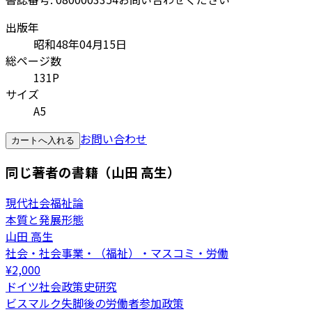
出版年
昭和48年04月15日
総ページ数
131P
サイズ
A5
お問い合わせ
カートへ入れる
同じ著者の書籍（山田 高生）
現代社会福祉論
本質と発展形態
山田 高生
社会・社会事業・（福祉）・マスコミ・労働
¥
2,000
ドイツ社会政策史研究
ビスマルク失脚後の労働者参加政策