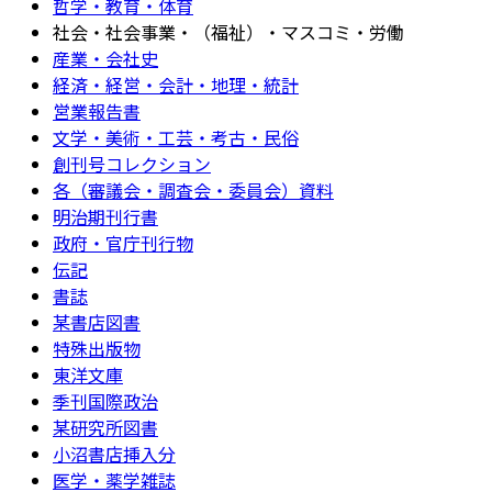
哲学・教育・体育
社会・社会事業・（福祉）・マスコミ・労働
産業・会社史
経済・経営・会計・地理・統計
営業報告書
文学・美術・工芸・考古・民俗
創刊号コレクション
各（審議会・調査会・委員会）資料
明治期刊行書
政府・官庁刊行物
伝記
書誌
某書店図書
特殊出版物
東洋文庫
季刊国際政治
某研究所図書
小沼書店挿入分
医学・薬学雑誌