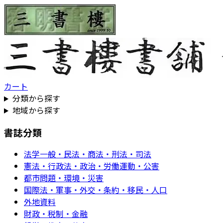
カート
分類から探す
地域から探す
書誌分類
法学一般・民法・商法・刑法・司法
憲法・行政法・政治・労働運動・公害
都市問題・環境・災害
国際法・軍事・外交・条約・移民・人口
外地資料
財政・税制・金融