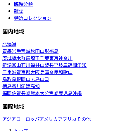
臨時分類
雑誌
特選コレクション
国内地域
北海道
青森
岩手
宮城
秋田
山形
福島
茨城
栃木
群馬
埼玉
千葉
東京
神奈川
新潟
富山
石川
福井
山梨
長野
岐阜
静岡
愛知
三重
滋賀
京都
大阪
兵庫
奈良
和歌山
鳥取
島根
岡山
広島
山口
徳島
香川
愛媛
高知
福岡
佐賀
長崎
熊本
大分
宮崎
鹿児島
沖縄
国際地域
アジア
ヨーロッパ
アメリカ
アフリカ
その他
トップ