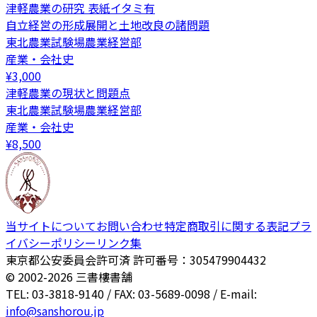
津軽農業の研究 表紙イタミ有
自立経営の形成展開と土地改良の諸問題
東北農業試験場農業経営部
産業・会社史
¥
3,000
津軽農業の現状と問題点
東北農業試験場農業経営部
産業・会社史
¥
8,500
当サイトについて
お問い合わせ
特定商取引に関する表記
プラ
イバシーポリシー
リンク集
東京都公安委員会許可済 許可番号：305479904432
© 2002-
2026
三書樓書舗
TEL: 03-3818-9140 / FAX: 03-5689-0098 / E-mail:
info@sanshorou.jp