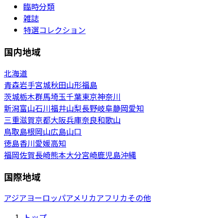
臨時分類
雑誌
特選コレクション
国内地域
北海道
青森
岩手
宮城
秋田
山形
福島
茨城
栃木
群馬
埼玉
千葉
東京
神奈川
新潟
富山
石川
福井
山梨
長野
岐阜
静岡
愛知
三重
滋賀
京都
大阪
兵庫
奈良
和歌山
鳥取
島根
岡山
広島
山口
徳島
香川
愛媛
高知
福岡
佐賀
長崎
熊本
大分
宮崎
鹿児島
沖縄
国際地域
アジア
ヨーロッパ
アメリカ
アフリカ
その他
トップ