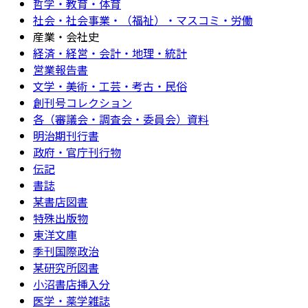
哲学・教育・体育
社会・社会事業・（福祉）・マスコミ・労働
産業・会社史
経済・経営・会計・地理・統計
営業報告書
文学・美術・工芸・考古・民俗
創刊号コレクション
各（審議会・調査会・委員会）資料
明治期刊行書
政府・官庁刊行物
伝記
書誌
某書店図書
特殊出版物
東洋文庫
季刊国際政治
某研究所図書
小沼書店挿入分
医学・薬学雑誌