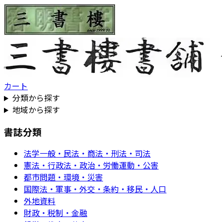
カート
分類から探す
地域から探す
書誌分類
法学一般・民法・商法・刑法・司法
憲法・行政法・政治・労働運動・公害
都市問題・環境・災害
国際法・軍事・外交・条約・移民・人口
外地資料
財政・税制・金融