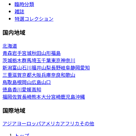
臨時分類
雑誌
特選コレクション
国内地域
北海道
青森
岩手
宮城
秋田
山形
福島
茨城
栃木
群馬
埼玉
千葉
東京
神奈川
新潟
富山
石川
福井
山梨
長野
岐阜
静岡
愛知
三重
滋賀
京都
大阪
兵庫
奈良
和歌山
鳥取
島根
岡山
広島
山口
徳島
香川
愛媛
高知
福岡
佐賀
長崎
熊本
大分
宮崎
鹿児島
沖縄
国際地域
アジア
ヨーロッパ
アメリカ
アフリカ
その他
トップ