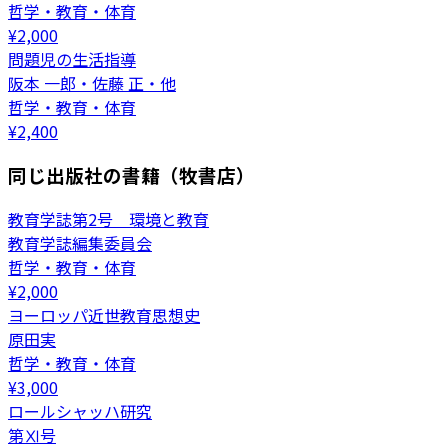
哲学・教育・体育
¥
2,000
問題児の生活指導
阪本 一郎・佐藤 正・他
哲学・教育・体育
¥
2,400
同じ出版社の書籍（牧書店）
教育学誌第2号 環境と教育
教育学誌編集委員会
哲学・教育・体育
¥
2,000
ヨーロッパ近世教育思想史
原田実
哲学・教育・体育
¥
3,000
ロールシャッハ研究
第Ⅺ号