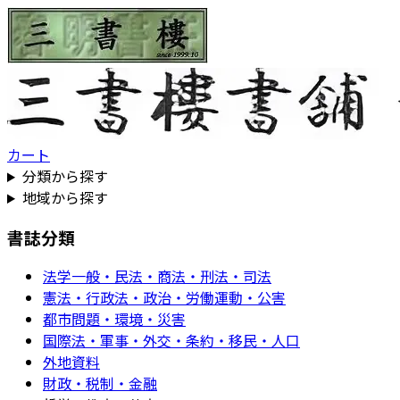
カート
分類から探す
地域から探す
書誌分類
法学一般・民法・商法・刑法・司法
憲法・行政法・政治・労働運動・公害
都市問題・環境・災害
国際法・軍事・外交・条約・移民・人口
外地資料
財政・税制・金融