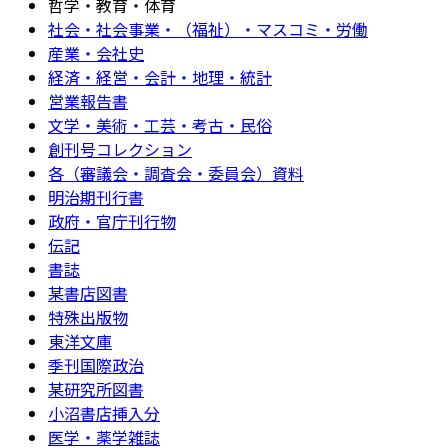
哲学・教育・体育
社会・社会事業・（福祉）・マスコミ・労働
産業・会社史
経済・経営・会計・地理・統計
営業報告書
文学・美術・工芸・考古・民俗
創刊号コレクション
各（審議会・調査会・委員会）資料
明治期刊行書
政府・官庁刊行物
伝記
書誌
某書店図書
特殊出版物
東洋文庫
季刊国際政治
某研究所図書
小沼書店挿入分
医学・薬学雑誌