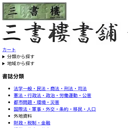
カート
分類から探す
地域から探す
書誌分類
法学一般・民法・商法・刑法・司法
憲法・行政法・政治・労働運動・公害
都市問題・環境・災害
国際法・軍事・外交・条約・移民・人口
外地資料
財政・税制・金融