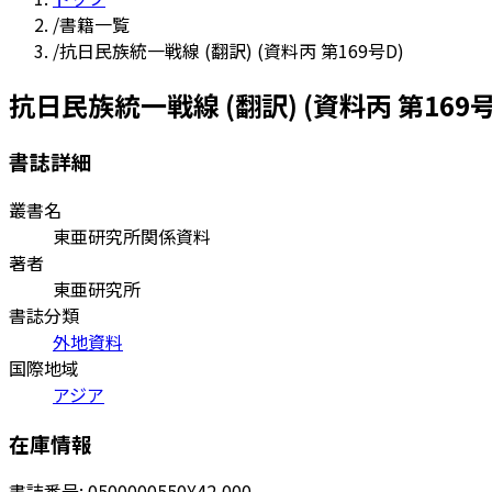
/
書籍一覧
/
抗日民族統一戦線 (翻訳) (資料丙 第169号D)
抗日民族統一戦線 (翻訳) (資料丙 第169号
書誌詳細
叢書名
東亜研究所関係資料
著者
東亜研究所
書誌分類
外地資料
国際地域
アジア
在庫情報
書誌番号:
0500000550
¥42,000