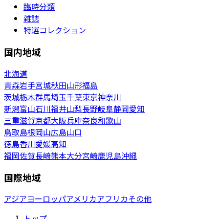
臨時分類
雑誌
特選コレクション
国内地域
北海道
青森
岩手
宮城
秋田
山形
福島
茨城
栃木
群馬
埼玉
千葉
東京
神奈川
新潟
富山
石川
福井
山梨
長野
岐阜
静岡
愛知
三重
滋賀
京都
大阪
兵庫
奈良
和歌山
鳥取
島根
岡山
広島
山口
徳島
香川
愛媛
高知
福岡
佐賀
長崎
熊本
大分
宮崎
鹿児島
沖縄
国際地域
アジア
ヨーロッパ
アメリカ
アフリカ
その他
トップ