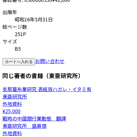
出版年
昭和16年5月31日
総ページ数
251P
サイズ
B5
お問い合わせ
カートへ入れる
同じ著者の書籍（東亜研究所）
支那蚕糸業研究 表紙背ハガレ・イタミ有
東亜研究所
外地資料
¥
25,000
戰時の中國銀行業動態 飜譯
東亜研究所 盛慕傑
外地資料