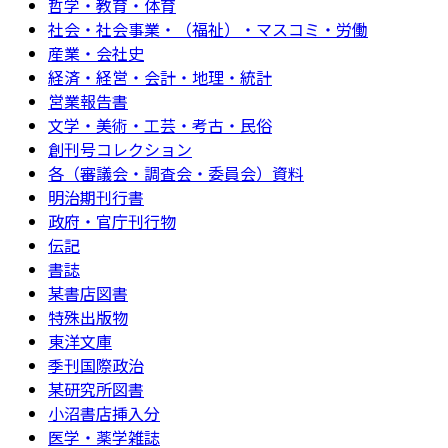
哲学・教育・体育
社会・社会事業・（福祉）・マスコミ・労働
産業・会社史
経済・経営・会計・地理・統計
営業報告書
文学・美術・工芸・考古・民俗
創刊号コレクション
各（審議会・調査会・委員会）資料
明治期刊行書
政府・官庁刊行物
伝記
書誌
某書店図書
特殊出版物
東洋文庫
季刊国際政治
某研究所図書
小沼書店挿入分
医学・薬学雑誌