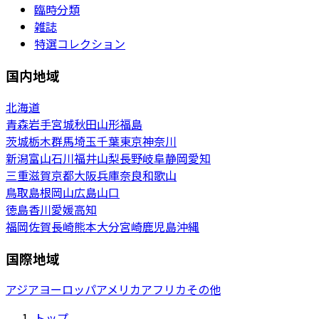
臨時分類
雑誌
特選コレクション
国内地域
北海道
青森
岩手
宮城
秋田
山形
福島
茨城
栃木
群馬
埼玉
千葉
東京
神奈川
新潟
富山
石川
福井
山梨
長野
岐阜
静岡
愛知
三重
滋賀
京都
大阪
兵庫
奈良
和歌山
鳥取
島根
岡山
広島
山口
徳島
香川
愛媛
高知
福岡
佐賀
長崎
熊本
大分
宮崎
鹿児島
沖縄
国際地域
アジア
ヨーロッパ
アメリカ
アフリカ
その他
トップ