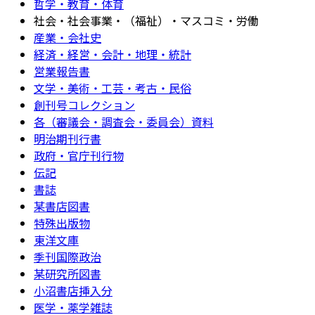
哲学・教育・体育
社会・社会事業・（福祉）・マスコミ・労働
産業・会社史
経済・経営・会計・地理・統計
営業報告書
文学・美術・工芸・考古・民俗
創刊号コレクション
各（審議会・調査会・委員会）資料
明治期刊行書
政府・官庁刊行物
伝記
書誌
某書店図書
特殊出版物
東洋文庫
季刊国際政治
某研究所図書
小沼書店挿入分
医学・薬学雑誌