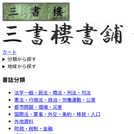
カート
分類から探す
地域から探す
書誌分類
法学一般・民法・商法・刑法・司法
憲法・行政法・政治・労働運動・公害
都市問題・環境・災害
国際法・軍事・外交・条約・移民・人口
外地資料
財政・税制・金融