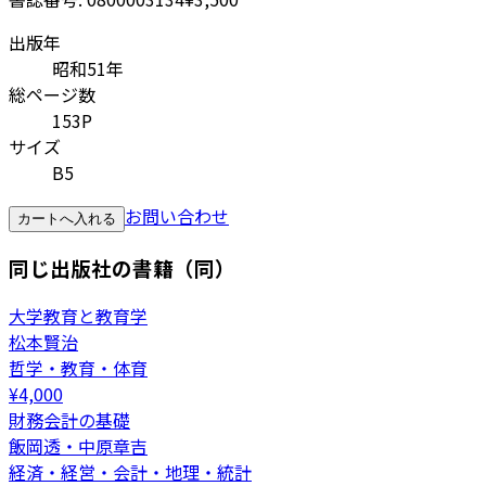
出版年
昭和51年
総ページ数
153P
サイズ
B5
お問い合わせ
カートへ入れる
同じ出版社の書籍（同）
大学教育と教育学
松本賢治
哲学・教育・体育
¥
4,000
財務会計の基礎
飯岡透・中原章吉
経済・経営・会計・地理・統計