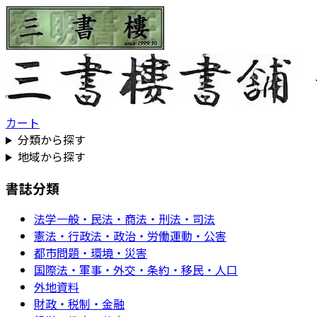
カート
分類から探す
地域から探す
書誌分類
法学一般・民法・商法・刑法・司法
憲法・行政法・政治・労働運動・公害
都市問題・環境・災害
国際法・軍事・外交・条約・移民・人口
外地資料
財政・税制・金融