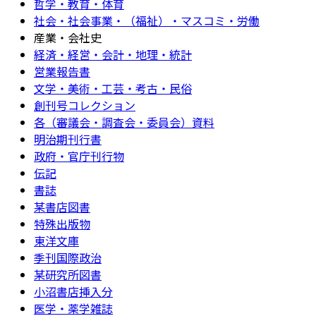
哲学・教育・体育
社会・社会事業・（福祉）・マスコミ・労働
産業・会社史
経済・経営・会計・地理・統計
営業報告書
文学・美術・工芸・考古・民俗
創刊号コレクション
各（審議会・調査会・委員会）資料
明治期刊行書
政府・官庁刊行物
伝記
書誌
某書店図書
特殊出版物
東洋文庫
季刊国際政治
某研究所図書
小沼書店挿入分
医学・薬学雑誌