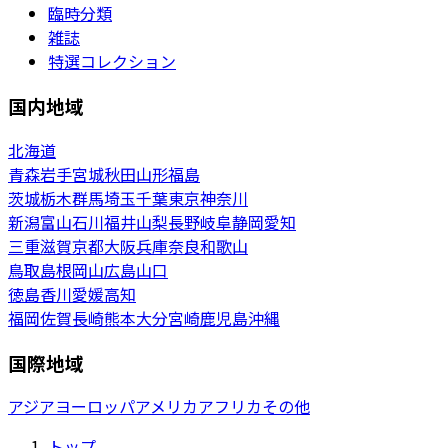
臨時分類
雑誌
特選コレクション
国内地域
北海道
青森
岩手
宮城
秋田
山形
福島
茨城
栃木
群馬
埼玉
千葉
東京
神奈川
新潟
富山
石川
福井
山梨
長野
岐阜
静岡
愛知
三重
滋賀
京都
大阪
兵庫
奈良
和歌山
鳥取
島根
岡山
広島
山口
徳島
香川
愛媛
高知
福岡
佐賀
長崎
熊本
大分
宮崎
鹿児島
沖縄
国際地域
アジア
ヨーロッパ
アメリカ
アフリカ
その他
トップ