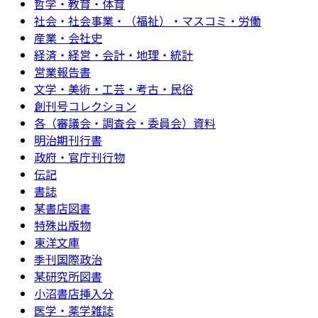
哲学・教育・体育
社会・社会事業・（福祉）・マスコミ・労働
産業・会社史
経済・経営・会計・地理・統計
営業報告書
文学・美術・工芸・考古・民俗
創刊号コレクション
各（審議会・調査会・委員会）資料
明治期刊行書
政府・官庁刊行物
伝記
書誌
某書店図書
特殊出版物
東洋文庫
季刊国際政治
某研究所図書
小沼書店挿入分
医学・薬学雑誌