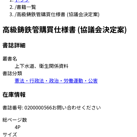
/
書籍一覧
/
高級鋳鉄管購買仕様書 (協議会決定案)
高級鋳鉄管購買仕様書 (協議会決定案)
書誌詳細
叢書名
上下水道、衛生関係資料
書誌分類
憲法・行政法・政治・労働運動・公害
在庫情報
書誌番号:
0200000566
お問い合わせください
総ページ数
4P
サイズ