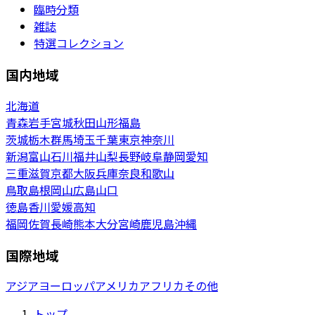
臨時分類
雑誌
特選コレクション
国内地域
北海道
青森
岩手
宮城
秋田
山形
福島
茨城
栃木
群馬
埼玉
千葉
東京
神奈川
新潟
富山
石川
福井
山梨
長野
岐阜
静岡
愛知
三重
滋賀
京都
大阪
兵庫
奈良
和歌山
鳥取
島根
岡山
広島
山口
徳島
香川
愛媛
高知
福岡
佐賀
長崎
熊本
大分
宮崎
鹿児島
沖縄
国際地域
アジア
ヨーロッパ
アメリカ
アフリカ
その他
トップ