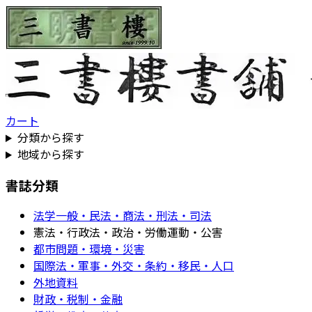
カート
分類から探す
地域から探す
書誌分類
法学一般・民法・商法・刑法・司法
憲法・行政法・政治・労働運動・公害
都市問題・環境・災害
国際法・軍事・外交・条約・移民・人口
外地資料
財政・税制・金融