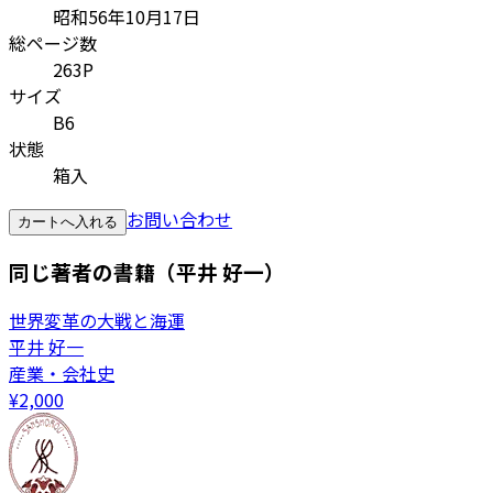
昭和56年10月17日
総ページ数
263P
サイズ
B6
状態
箱入
お問い合わせ
カートへ入れる
同じ著者の書籍（平井 好一）
世界変革の大戦と海運
平井 好一
産業・会社史
¥
2,000