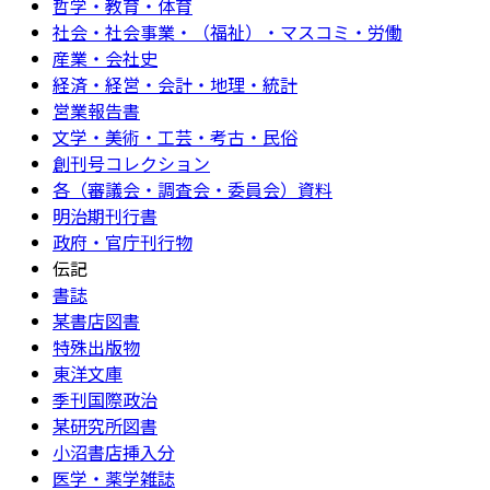
哲学・教育・体育
社会・社会事業・（福祉）・マスコミ・労働
産業・会社史
経済・経営・会計・地理・統計
営業報告書
文学・美術・工芸・考古・民俗
創刊号コレクション
各（審議会・調査会・委員会）資料
明治期刊行書
政府・官庁刊行物
伝記
書誌
某書店図書
特殊出版物
東洋文庫
季刊国際政治
某研究所図書
小沼書店挿入分
医学・薬学雑誌