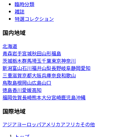
臨時分類
雑誌
特選コレクション
国内地域
北海道
青森
岩手
宮城
秋田
山形
福島
茨城
栃木
群馬
埼玉
千葉
東京
神奈川
新潟
富山
石川
福井
山梨
長野
岐阜
静岡
愛知
三重
滋賀
京都
大阪
兵庫
奈良
和歌山
鳥取
島根
岡山
広島
山口
徳島
香川
愛媛
高知
福岡
佐賀
長崎
熊本
大分
宮崎
鹿児島
沖縄
国際地域
アジア
ヨーロッパ
アメリカ
アフリカ
その他
トップ