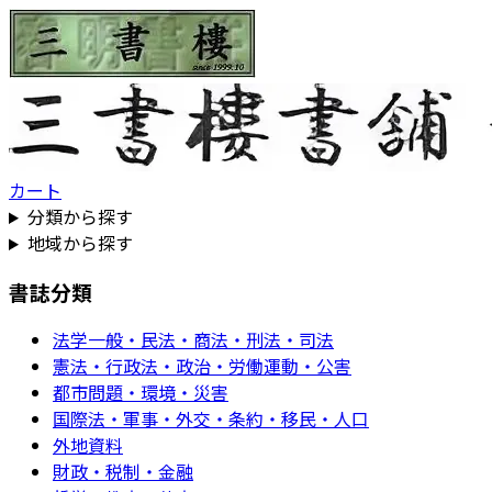
カート
分類から探す
地域から探す
書誌分類
法学一般・民法・商法・刑法・司法
憲法・行政法・政治・労働運動・公害
都市問題・環境・災害
国際法・軍事・外交・条約・移民・人口
外地資料
財政・税制・金融