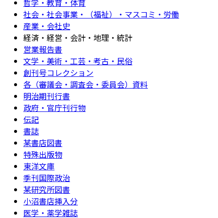
哲学・教育・体育
社会・社会事業・（福祉）・マスコミ・労働
産業・会社史
経済・経営・会計・地理・統計
営業報告書
文学・美術・工芸・考古・民俗
創刊号コレクション
各（審議会・調査会・委員会）資料
明治期刊行書
政府・官庁刊行物
伝記
書誌
某書店図書
特殊出版物
東洋文庫
季刊国際政治
某研究所図書
小沼書店挿入分
医学・薬学雑誌