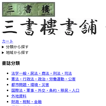
カート
分類から探す
地域から探す
書誌分類
法学一般・民法・商法・刑法・司法
憲法・行政法・政治・労働運動・公害
都市問題・環境・災害
国際法・軍事・外交・条約・移民・人口
外地資料
財政・税制・金融