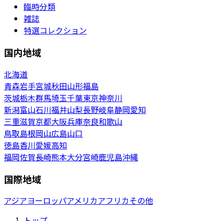
臨時分類
雑誌
特選コレクション
国内地域
北海道
青森
岩手
宮城
秋田
山形
福島
茨城
栃木
群馬
埼玉
千葉
東京
神奈川
新潟
富山
石川
福井
山梨
長野
岐阜
静岡
愛知
三重
滋賀
京都
大阪
兵庫
奈良
和歌山
鳥取
島根
岡山
広島
山口
徳島
香川
愛媛
高知
福岡
佐賀
長崎
熊本
大分
宮崎
鹿児島
沖縄
国際地域
アジア
ヨーロッパ
アメリカ
アフリカ
その他
トップ