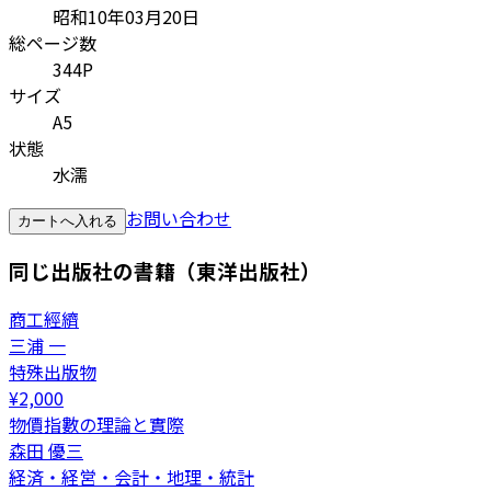
昭和10年03月20日
総ページ数
344P
サイズ
A5
状態
水濡
お問い合わせ
カートへ入れる
同じ出版社の書籍（東洋出版社）
商工經纃
三浦 一
特殊出版物
¥
2,000
物價指數の理論と實際
森田 優三
経済・経営・会計・地理・統計