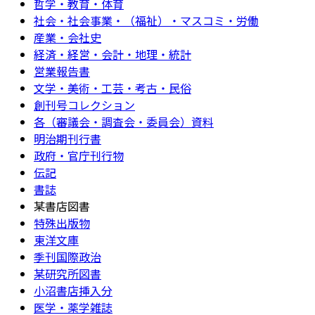
哲学・教育・体育
社会・社会事業・（福祉）・マスコミ・労働
産業・会社史
経済・経営・会計・地理・統計
営業報告書
文学・美術・工芸・考古・民俗
創刊号コレクション
各（審議会・調査会・委員会）資料
明治期刊行書
政府・官庁刊行物
伝記
書誌
某書店図書
特殊出版物
東洋文庫
季刊国際政治
某研究所図書
小沼書店挿入分
医学・薬学雑誌