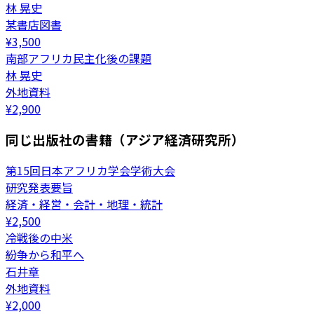
林 晃史
某書店図書
¥
3,500
南部アフリカ民主化後の課題
林 晃史
外地資料
¥
2,900
同じ出版社の書籍（アジア経済研究所）
第15回日本アフリカ学会学術大会
研究発表要旨
経済・経営・会計・地理・統計
¥
2,500
冷戦後の中米
紛争から和平へ
石井章
外地資料
¥
2,000