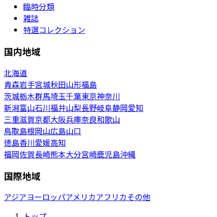
臨時分類
雑誌
特選コレクション
国内地域
北海道
青森
岩手
宮城
秋田
山形
福島
茨城
栃木
群馬
埼玉
千葉
東京
神奈川
新潟
富山
石川
福井
山梨
長野
岐阜
静岡
愛知
三重
滋賀
京都
大阪
兵庫
奈良
和歌山
鳥取
島根
岡山
広島
山口
徳島
香川
愛媛
高知
福岡
佐賀
長崎
熊本
大分
宮崎
鹿児島
沖縄
国際地域
アジア
ヨーロッパ
アメリカ
アフリカ
その他
トップ