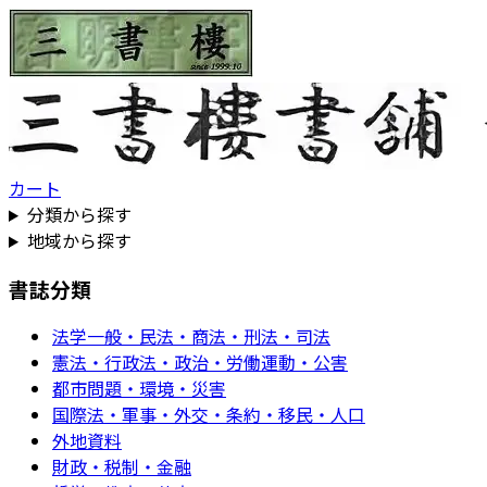
カート
分類から探す
地域から探す
書誌分類
法学一般・民法・商法・刑法・司法
憲法・行政法・政治・労働運動・公害
都市問題・環境・災害
国際法・軍事・外交・条約・移民・人口
外地資料
財政・税制・金融