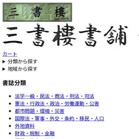
カート
分類から探す
地域から探す
書誌分類
法学一般・民法・商法・刑法・司法
憲法・行政法・政治・労働運動・公害
都市問題・環境・災害
国際法・軍事・外交・条約・移民・人口
外地資料
財政・税制・金融