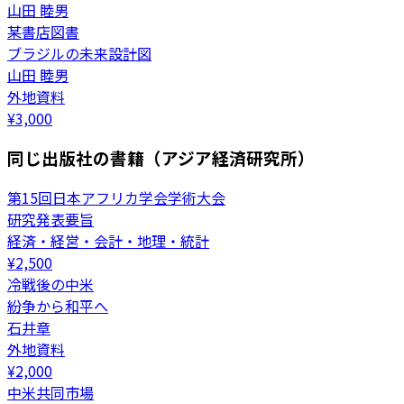
山田 睦男
某書店図書
ブラジルの未来設計図
山田 睦男
外地資料
¥
3,000
同じ出版社の書籍（アジア経済研究所）
第15回日本アフリカ学会学術大会
研究発表要旨
経済・経営・会計・地理・統計
¥
2,500
冷戦後の中米
紛争から和平へ
石井章
外地資料
¥
2,000
中米共同市場