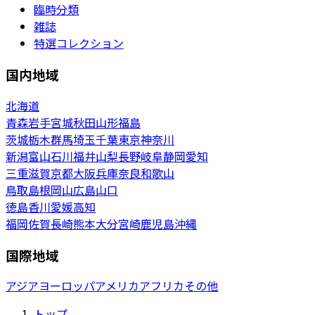
臨時分類
雑誌
特選コレクション
国内地域
北海道
青森
岩手
宮城
秋田
山形
福島
茨城
栃木
群馬
埼玉
千葉
東京
神奈川
新潟
富山
石川
福井
山梨
長野
岐阜
静岡
愛知
三重
滋賀
京都
大阪
兵庫
奈良
和歌山
鳥取
島根
岡山
広島
山口
徳島
香川
愛媛
高知
福岡
佐賀
長崎
熊本
大分
宮崎
鹿児島
沖縄
国際地域
アジア
ヨーロッパ
アメリカ
アフリカ
その他
トップ