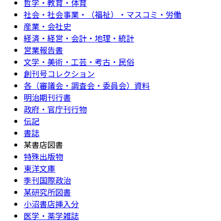
哲学・教育・体育
社会・社会事業・（福祉）・マスコミ・労働
産業・会社史
経済・経営・会計・地理・統計
営業報告書
文学・美術・工芸・考古・民俗
創刊号コレクション
各（審議会・調査会・委員会）資料
明治期刊行書
政府・官庁刊行物
伝記
書誌
某書店図書
特殊出版物
東洋文庫
季刊国際政治
某研究所図書
小沼書店挿入分
医学・薬学雑誌