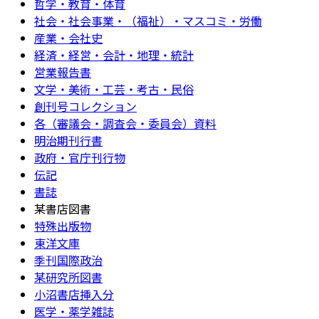
哲学・教育・体育
社会・社会事業・（福祉）・マスコミ・労働
産業・会社史
経済・経営・会計・地理・統計
営業報告書
文学・美術・工芸・考古・民俗
創刊号コレクション
各（審議会・調査会・委員会）資料
明治期刊行書
政府・官庁刊行物
伝記
書誌
某書店図書
特殊出版物
東洋文庫
季刊国際政治
某研究所図書
小沼書店挿入分
医学・薬学雑誌