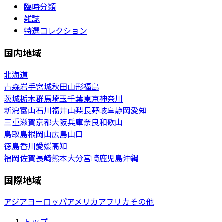
臨時分類
雑誌
特選コレクション
国内地域
北海道
青森
岩手
宮城
秋田
山形
福島
茨城
栃木
群馬
埼玉
千葉
東京
神奈川
新潟
富山
石川
福井
山梨
長野
岐阜
静岡
愛知
三重
滋賀
京都
大阪
兵庫
奈良
和歌山
鳥取
島根
岡山
広島
山口
徳島
香川
愛媛
高知
福岡
佐賀
長崎
熊本
大分
宮崎
鹿児島
沖縄
国際地域
アジア
ヨーロッパ
アメリカ
アフリカ
その他
トップ