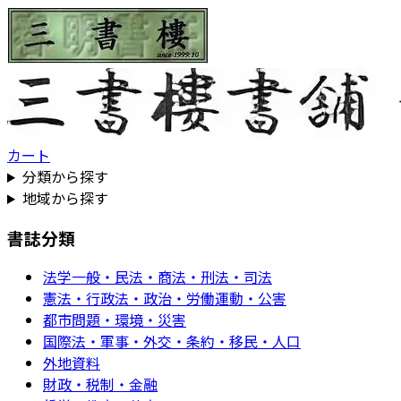
カート
分類から探す
地域から探す
書誌分類
法学一般・民法・商法・刑法・司法
憲法・行政法・政治・労働運動・公害
都市問題・環境・災害
国際法・軍事・外交・条約・移民・人口
外地資料
財政・税制・金融