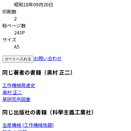
昭和18年09月20日
印刷数
2
総ページ数
243P
サイズ
A5
お問い合わせ
カートへ入れる
同じ著者の書籍（奥村 正二）
工作機械発達史
奥村 正二
某研究所図書
同じ出版社の書籍（科學主義工業社）
生産機械 (工作機械改題)