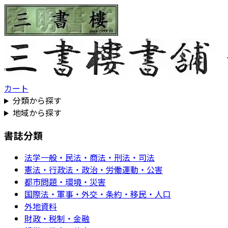
カート
分類から探す
地域から探す
書誌分類
法学一般・民法・商法・刑法・司法
憲法・行政法・政治・労働運動・公害
都市問題・環境・災害
国際法・軍事・外交・条約・移民・人口
外地資料
財政・税制・金融