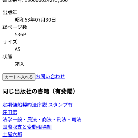
出版年
昭和53年07月30日
総ページ数
536P
サイズ
A5
状態
箱入
お問い合わせ
カートへ入れる
同じ出版社の書籍（有斐閣）
定期傭船契約法序説 スタンプ有
窪田宏
法学一般・民法・商法・刑法・司法
国際収支と変動相場制
土屋六郎