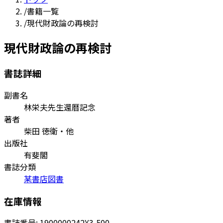
/
書籍一覧
/
現代財政論の再検討
現代財政論の再検討
書誌詳細
副書名
林栄夫先生還暦記念
著者
柴田 徳衛・他
出版社
有斐閣
書誌分類
某書店図書
在庫情報
書誌番号:
1900000242
¥3,500