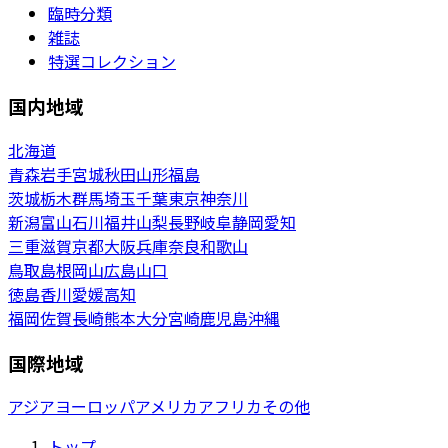
臨時分類
雑誌
特選コレクション
国内地域
北海道
青森
岩手
宮城
秋田
山形
福島
茨城
栃木
群馬
埼玉
千葉
東京
神奈川
新潟
富山
石川
福井
山梨
長野
岐阜
静岡
愛知
三重
滋賀
京都
大阪
兵庫
奈良
和歌山
鳥取
島根
岡山
広島
山口
徳島
香川
愛媛
高知
福岡
佐賀
長崎
熊本
大分
宮崎
鹿児島
沖縄
国際地域
アジア
ヨーロッパ
アメリカ
アフリカ
その他
トップ