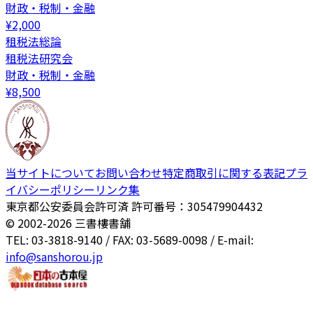
財政・税制・金融
¥
2,000
租税法総論
租税法研究会
財政・税制・金融
¥
8,500
当サイトについて
お問い合わせ
特定商取引に関する表記
プラ
イバシーポリシー
リンク集
東京都公安委員会許可済 許可番号：305479904432
© 2002-
2026
三書樓書舗
TEL: 03-3818-9140 / FAX: 03-5689-0098 / E-mail:
info@sanshorou.jp