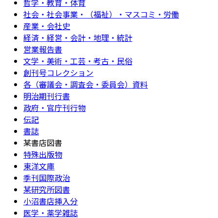
哲学・教育・体育
社会・社会事業・（福祉）・マスコミ・労働
産業・会社史
経済・経営・会計・地理・統計
営業報告書
文学・美術・工芸・考古・民俗
創刊号コレクション
各（審議会・調査会・委員会）資料
明治期刊行書
政府・官庁刊行物
伝記
書誌
某書店図書
特殊出版物
東洋文庫
季刊国際政治
某研究所図書
小沼書店挿入分
医学・薬学雑誌