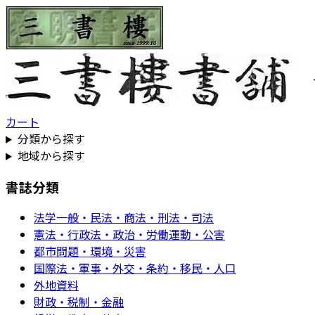
カート
分類から探す
地域から探す
書誌分類
法学一般・民法・商法・刑法・司法
憲法・行政法・政治・労働運動・公害
都市問題・環境・災害
国際法・軍事・外交・条約・移民・人口
外地資料
財政・税制・金融