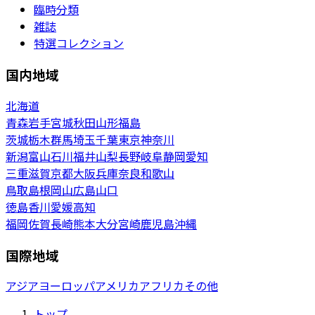
臨時分類
雑誌
特選コレクション
国内地域
北海道
青森
岩手
宮城
秋田
山形
福島
茨城
栃木
群馬
埼玉
千葉
東京
神奈川
新潟
富山
石川
福井
山梨
長野
岐阜
静岡
愛知
三重
滋賀
京都
大阪
兵庫
奈良
和歌山
鳥取
島根
岡山
広島
山口
徳島
香川
愛媛
高知
福岡
佐賀
長崎
熊本
大分
宮崎
鹿児島
沖縄
国際地域
アジア
ヨーロッパ
アメリカ
アフリカ
その他
トップ