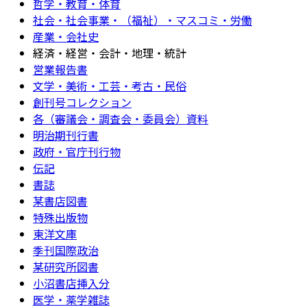
哲学・教育・体育
社会・社会事業・（福祉）・マスコミ・労働
産業・会社史
経済・経営・会計・地理・統計
営業報告書
文学・美術・工芸・考古・民俗
創刊号コレクション
各（審議会・調査会・委員会）資料
明治期刊行書
政府・官庁刊行物
伝記
書誌
某書店図書
特殊出版物
東洋文庫
季刊国際政治
某研究所図書
小沼書店挿入分
医学・薬学雑誌