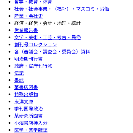
哲学・教育・体育
社会・社会事業・（福祉）・マスコミ・労働
産業・会社史
経済・経営・会計・地理・統計
営業報告書
文学・美術・工芸・考古・民俗
創刊号コレクション
各（審議会・調査会・委員会）資料
明治期刊行書
政府・官庁刊行物
伝記
書誌
某書店図書
特殊出版物
東洋文庫
季刊国際政治
某研究所図書
小沼書店挿入分
医学・薬学雑誌