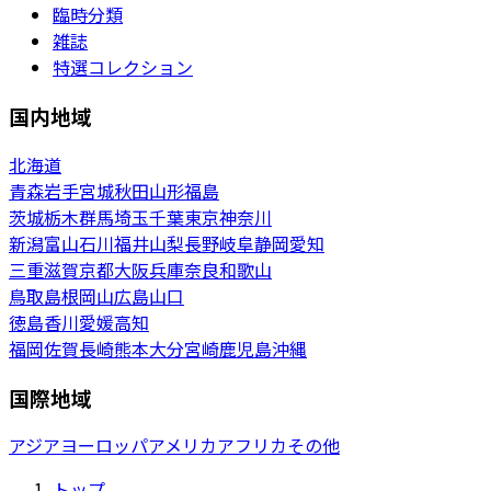
臨時分類
雑誌
特選コレクション
国内地域
北海道
青森
岩手
宮城
秋田
山形
福島
茨城
栃木
群馬
埼玉
千葉
東京
神奈川
新潟
富山
石川
福井
山梨
長野
岐阜
静岡
愛知
三重
滋賀
京都
大阪
兵庫
奈良
和歌山
鳥取
島根
岡山
広島
山口
徳島
香川
愛媛
高知
福岡
佐賀
長崎
熊本
大分
宮崎
鹿児島
沖縄
国際地域
アジア
ヨーロッパ
アメリカ
アフリカ
その他
トップ