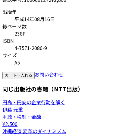
出版年
平成14年08月16日
総ページ数
238P
ISBN
4-7571-2086-9
サイズ
A5
お問い合わせ
カートへ入れる
同じ出版社の書籍（NTT出版）
円高・円安の企業行動を解く
伊藤 元重
財政・税制・金融
¥
2,500
沖縄経済 変革のダイナミズム