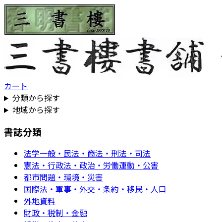
カート
分類から探す
地域から探す
書誌分類
法学一般・民法・商法・刑法・司法
憲法・行政法・政治・労働運動・公害
都市問題・環境・災害
国際法・軍事・外交・条約・移民・人口
外地資料
財政・税制・金融