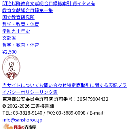
明治以降教育文献総合目録総索引 背イタミ有
教育文献総合目録第一集
国立教育研究所
哲学・教育・体育
学制九十年史
文部省
哲学・教育・体育
¥
2,500
当サイトについて
お問い合わせ
特定商取引に関する表記
プラ
イバシーポリシー
リンク集
東京都公安委員会許可済 許可番号：305479904432
© 2002-
2026
三書樓書舗
TEL: 03-3818-9140 / FAX: 03-5689-0098 / E-mail:
info@sanshorou.jp