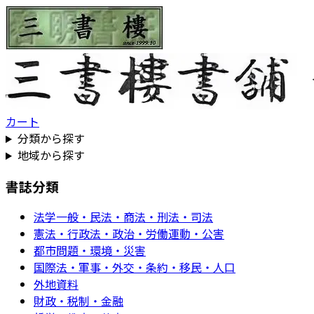
カート
分類から探す
地域から探す
書誌分類
法学一般・民法・商法・刑法・司法
憲法・行政法・政治・労働運動・公害
都市問題・環境・災害
国際法・軍事・外交・条約・移民・人口
外地資料
財政・税制・金融