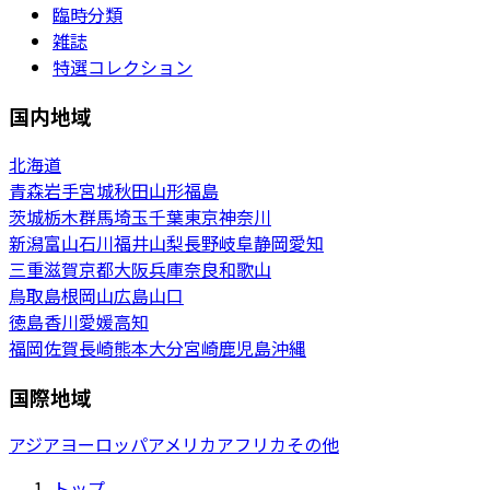
臨時分類
雑誌
特選コレクション
国内地域
北海道
青森
岩手
宮城
秋田
山形
福島
茨城
栃木
群馬
埼玉
千葉
東京
神奈川
新潟
富山
石川
福井
山梨
長野
岐阜
静岡
愛知
三重
滋賀
京都
大阪
兵庫
奈良
和歌山
鳥取
島根
岡山
広島
山口
徳島
香川
愛媛
高知
福岡
佐賀
長崎
熊本
大分
宮崎
鹿児島
沖縄
国際地域
アジア
ヨーロッパ
アメリカ
アフリカ
その他
トップ