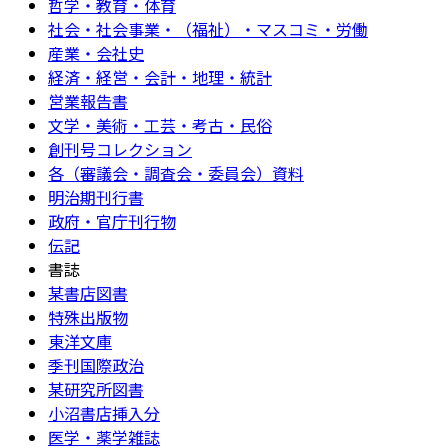
哲学・教育・体育
社会・社会事業・（福祉）・マスコミ・労働
産業・会社史
経済・経営・会計・地理・統計
営業報告書
文学・美術・工芸・考古・民俗
創刊号コレクション
各（審議会・調査会・委員会）資料
明治期刊行書
政府・官庁刊行物
伝記
書誌
某書店図書
特殊出版物
東洋文庫
季刊国際政治
某研究所図書
小沼書店挿入分
医学・薬学雑誌