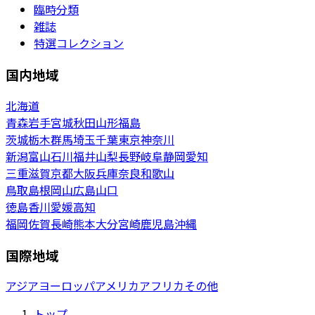
臨時分類
雑誌
特選コレクション
国内地域
北海道
青森
岩手
宮城
秋田
山形
福島
茨城
栃木
群馬
埼玉
千葉
東京
神奈川
新潟
富山
石川
福井
山梨
長野
岐阜
静岡
愛知
三重
滋賀
京都
大阪
兵庫
奈良
和歌山
鳥取
島根
岡山
広島
山口
徳島
香川
愛媛
高知
福岡
佐賀
長崎
熊本
大分
宮崎
鹿児島
沖縄
国際地域
アジア
ヨーロッパ
アメリカ
アフリカ
その他
トップ