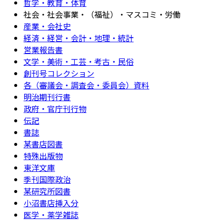
哲学・教育・体育
社会・社会事業・（福祉）・マスコミ・労働
産業・会社史
経済・経営・会計・地理・統計
営業報告書
文学・美術・工芸・考古・民俗
創刊号コレクション
各（審議会・調査会・委員会）資料
明治期刊行書
政府・官庁刊行物
伝記
書誌
某書店図書
特殊出版物
東洋文庫
季刊国際政治
某研究所図書
小沼書店挿入分
医学・薬学雑誌