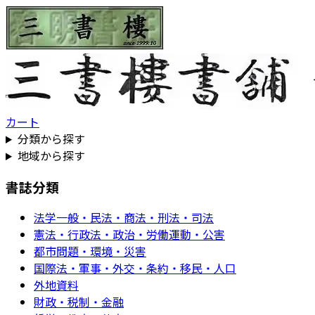
カート
分類から探す
地域から探す
書誌分類
法学一般・民法・商法・刑法・司法
憲法・行政法・政治・労働運動・公害
都市問題・環境・災害
国際法・軍事・外交・条約・移民・人口
外地資料
財政・税制・金融