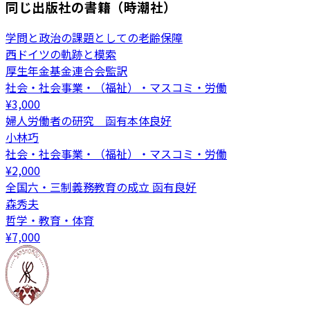
同じ出版社の書籍（時潮社）
学問と政治の課題としての老齢保障
西ドイツの軌跡と模索
厚生年金基金連合会監訳
社会・社会事業・（福祉）・マスコミ・労働
¥
3,000
婦人労働者の研究 函有本体良好
小林巧
社会・社会事業・（福祉）・マスコミ・労働
¥
2,000
全国六・三制義務教育の成立 函有良好
森秀夫
哲学・教育・体育
¥
7,000