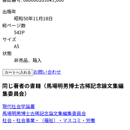
出版年
昭和50年11月18日
総ページ数
543P
サイズ
A5
状態
非売品、箱入
お問い合わせ
カートへ入れる
同じ著者の書籍（馬場明男博士古稀記念論文集編
集委員会）
現代社会学論叢
馬場明男博士古稀記念論文集編集委員会
社会・社会事業・（福祉）・マスコミ・労働