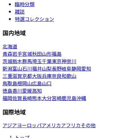
臨時分類
雑誌
特選コレクション
国内地域
北海道
青森
岩手
宮城
秋田
山形
福島
茨城
栃木
群馬
埼玉
千葉
東京
神奈川
新潟
富山
石川
福井
山梨
長野
岐阜
静岡
愛知
三重
滋賀
京都
大阪
兵庫
奈良
和歌山
鳥取
島根
岡山
広島
山口
徳島
香川
愛媛
高知
福岡
佐賀
長崎
熊本
大分
宮崎
鹿児島
沖縄
国際地域
アジア
ヨーロッパ
アメリカ
アフリカ
その他
トップ