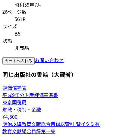
昭和59年7月
総ページ数
561P
サイズ
B5
状態
非売品
お問い合わせ
カートへ入れる
同じ出版社の書籍（大蔵省）
評価倍率表
平成9年分財産評価基準書
東京国税局
財政・税制・金融
¥
4,500
明治以降教育文献総合目録総索引 背イタミ有
教育文献総合目録第一集