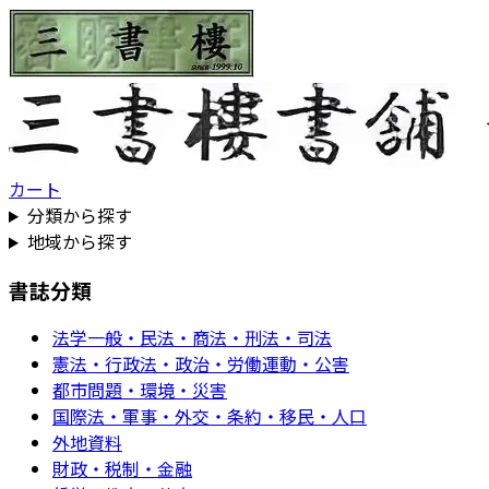
カート
分類から探す
地域から探す
書誌分類
法学一般・民法・商法・刑法・司法
憲法・行政法・政治・労働運動・公害
都市問題・環境・災害
国際法・軍事・外交・条約・移民・人口
外地資料
財政・税制・金融