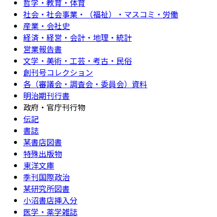
哲学・教育・体育
社会・社会事業・（福祉）・マスコミ・労働
産業・会社史
経済・経営・会計・地理・統計
営業報告書
文学・美術・工芸・考古・民俗
創刊号コレクション
各（審議会・調査会・委員会）資料
明治期刊行書
政府・官庁刊行物
伝記
書誌
某書店図書
特殊出版物
東洋文庫
季刊国際政治
某研究所図書
小沼書店挿入分
医学・薬学雑誌