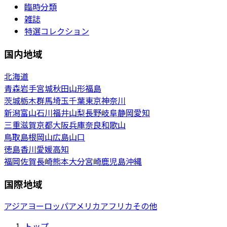
臨時分類
雑誌
特選コレクション
国内地域
北海道
青森
岩手
宮城
秋田
山形
福島
茨城
栃木
群馬
埼玉
千葉
東京
神奈川
新潟
富山
石川
福井
山梨
長野
岐阜
静岡
愛知
三重
滋賀
京都
大阪
兵庫
奈良
和歌山
鳥取
島根
岡山
広島
山口
徳島
香川
愛媛
高知
福岡
佐賀
長崎
熊本
大分
宮崎
鹿児島
沖縄
国際地域
アジア
ヨーロッパ
アメリカ
アフリカ
その他
トップ