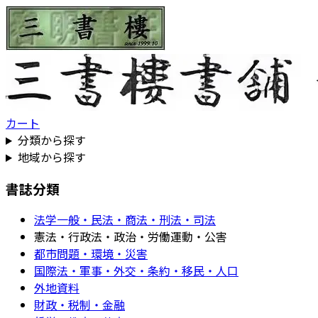
カート
分類から探す
地域から探す
書誌分類
法学一般・民法・商法・刑法・司法
憲法・行政法・政治・労働運動・公害
都市問題・環境・災害
国際法・軍事・外交・条約・移民・人口
外地資料
財政・税制・金融