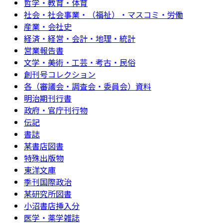
哲学・教育・体育
社会・社会事業・（福祉）・マスコミ・労働
産業・会社史
経済・経営・会計・地理・統計
営業報告書
文学・美術・工芸・考古・民俗
創刊号コレクション
各（審議会・調査会・委員会）資料
明治期刊行書
政府・官庁刊行物
伝記
書誌
某書店図書
特殊出版物
東洋文庫
季刊国際政治
某研究所図書
小沼書店挿入分
医学・薬学雑誌