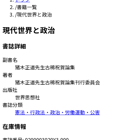
/
書籍一覧
/
現代世界と政治
現代世界と政治
書誌詳細
副書名
猪木正道先生古稀祝賀論集
著者
猪木正道先生古稀祝賀論集刊行委員会
出版社
世界思想社
書誌分類
憲法・行政法・政治・労働運動・公害
在庫情報
書誌番号:
0200003020
¥3,000