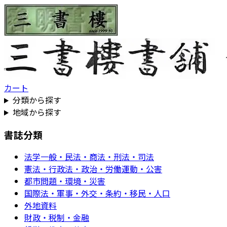
カート
分類から探す
地域から探す
書誌分類
法学一般・民法・商法・刑法・司法
憲法・行政法・政治・労働運動・公害
都市問題・環境・災害
国際法・軍事・外交・条約・移民・人口
外地資料
財政・税制・金融