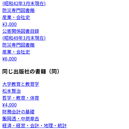
(昭和42年3月末現在)
防災専門図書館
産業・会社史
¥
3,000
公害関係図書目録
(昭和49年3月末現在)
防災専門図書館
産業・会社史
¥
6,000
同じ出版社の書籍（同）
大学教育と教育学
松本賢治
哲学・教育・体育
¥
4,000
財務会計の基礎
飯岡透・中原章吉
経済・経営・会計・地理・統計