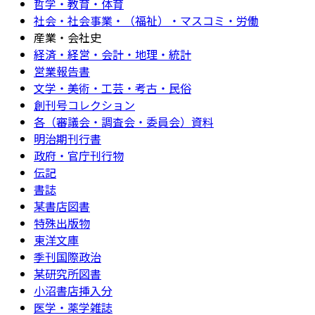
哲学・教育・体育
社会・社会事業・（福祉）・マスコミ・労働
産業・会社史
経済・経営・会計・地理・統計
営業報告書
文学・美術・工芸・考古・民俗
創刊号コレクション
各（審議会・調査会・委員会）資料
明治期刊行書
政府・官庁刊行物
伝記
書誌
某書店図書
特殊出版物
東洋文庫
季刊国際政治
某研究所図書
小沼書店挿入分
医学・薬学雑誌