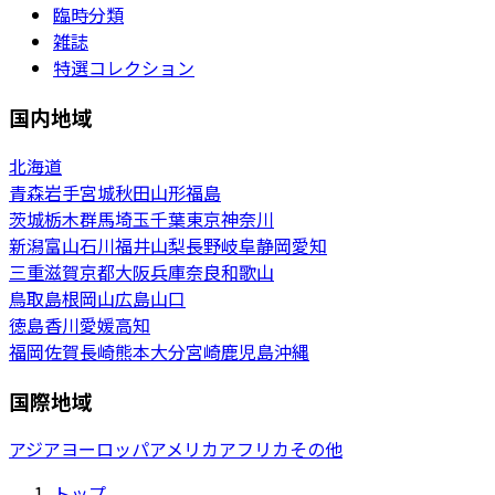
臨時分類
雑誌
特選コレクション
国内地域
北海道
青森
岩手
宮城
秋田
山形
福島
茨城
栃木
群馬
埼玉
千葉
東京
神奈川
新潟
富山
石川
福井
山梨
長野
岐阜
静岡
愛知
三重
滋賀
京都
大阪
兵庫
奈良
和歌山
鳥取
島根
岡山
広島
山口
徳島
香川
愛媛
高知
福岡
佐賀
長崎
熊本
大分
宮崎
鹿児島
沖縄
国際地域
アジア
ヨーロッパ
アメリカ
アフリカ
その他
トップ