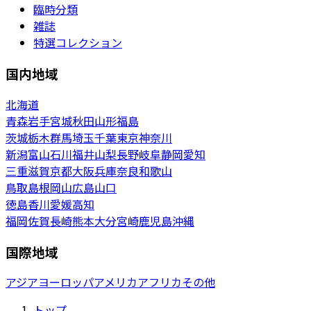
臨時分類
雑誌
特選コレクション
国内地域
北海道
青森
岩手
宮城
秋田
山形
福島
茨城
栃木
群馬
埼玉
千葉
東京
神奈川
新潟
富山
石川
福井
山梨
長野
岐阜
静岡
愛知
三重
滋賀
京都
大阪
兵庫
奈良
和歌山
鳥取
島根
岡山
広島
山口
徳島
香川
愛媛
高知
福岡
佐賀
長崎
熊本
大分
宮崎
鹿児島
沖縄
国際地域
アジア
ヨーロッパ
アメリカ
アフリカ
その他
トップ