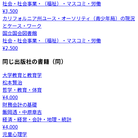
社会・社会事業・（福祉）・マスコミ・労働
¥
3,500
カリフォルニア州ユース・オーソリティ（青少年局）の現況
とケース・ワーク
国立国会図書館
社会・社会事業・（福祉）・マスコミ・労働
¥
2,500
同じ出版社の書籍（同）
大学教育と教育学
松本賢治
哲学・教育・体育
¥
4,000
財務会計の基礎
飯岡透・中原章吉
経済・経営・会計・地理・統計
¥
4,000
児童心理学