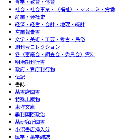
哲学・教育・体育
社会・社会事業・（福祉）・マスコミ・労働
産業・会社史
経済・経営・会計・地理・統計
営業報告書
文学・美術・工芸・考古・民俗
創刊号コレクション
各（審議会・調査会・委員会）資料
明治期刊行書
政府・官庁刊行物
伝記
書誌
某書店図書
特殊出版物
東洋文庫
季刊国際政治
某研究所図書
小沼書店挿入分
医学・薬学雑誌