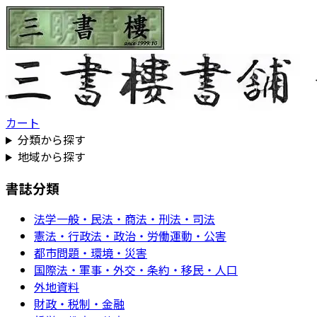
カート
分類から探す
地域から探す
書誌分類
法学一般・民法・商法・刑法・司法
憲法・行政法・政治・労働運動・公害
都市問題・環境・災害
国際法・軍事・外交・条約・移民・人口
外地資料
財政・税制・金融