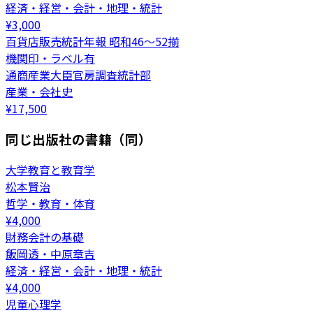
経済・経営・会計・地理・統計
¥
3,000
百貨店販売統計年報 昭和46～52揃
機関印・ラベル有
通商産業大臣官房調査統計部
産業・会社史
¥
17,500
同じ出版社の書籍（同）
大学教育と教育学
松本賢治
哲学・教育・体育
¥
4,000
財務会計の基礎
飯岡透・中原章吉
経済・経営・会計・地理・統計
¥
4,000
児童心理学