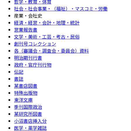
哲学・教育・体育
社会・社会事業・（福祉）・マスコミ・労働
産業・会社史
経済・経営・会計・地理・統計
営業報告書
文学・美術・工芸・考古・民俗
創刊号コレクション
各（審議会・調査会・委員会）資料
明治期刊行書
政府・官庁刊行物
伝記
書誌
某書店図書
特殊出版物
東洋文庫
季刊国際政治
某研究所図書
小沼書店挿入分
医学・薬学雑誌