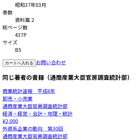
昭和37年03月
巻数
資料篇 2
総ページ数
437P
サイズ
B5
お問い合わせ
カートへ入れる
同じ著者の書籍（通商産業大臣官房調査統計部）
商業統計速報 平成6年
卸売・小売業
通商産業大臣官房調査統計部
経済・経営・会計・地理・統計
¥
2,000
外資系企業の動向 第30回
通商産業大臣官房調査統計部