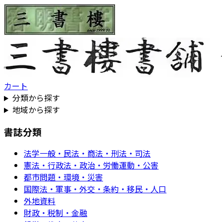
カート
分類から探す
地域から探す
書誌分類
法学一般・民法・商法・刑法・司法
憲法・行政法・政治・労働運動・公害
都市問題・環境・災害
国際法・軍事・外交・条約・移民・人口
外地資料
財政・税制・金融