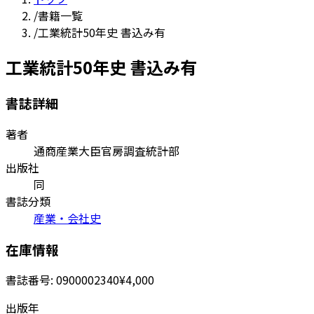
/
書籍一覧
/
工業統計50年史 書込み有
工業統計50年史 書込み有
書誌詳細
著者
通商産業大臣官房調査統計部
出版社
同
書誌分類
産業・会社史
在庫情報
書誌番号:
0900002340
¥4,000
出版年