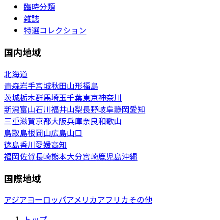
臨時分類
雑誌
特選コレクション
国内地域
北海道
青森
岩手
宮城
秋田
山形
福島
茨城
栃木
群馬
埼玉
千葉
東京
神奈川
新潟
富山
石川
福井
山梨
長野
岐阜
静岡
愛知
三重
滋賀
京都
大阪
兵庫
奈良
和歌山
鳥取
島根
岡山
広島
山口
徳島
香川
愛媛
高知
福岡
佐賀
長崎
熊本
大分
宮崎
鹿児島
沖縄
国際地域
アジア
ヨーロッパ
アメリカ
アフリカ
その他
トップ