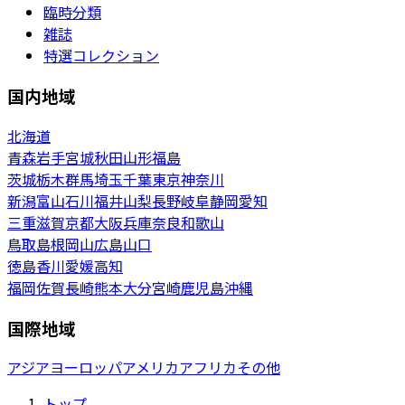
臨時分類
雑誌
特選コレクション
国内地域
北海道
青森
岩手
宮城
秋田
山形
福島
茨城
栃木
群馬
埼玉
千葉
東京
神奈川
新潟
富山
石川
福井
山梨
長野
岐阜
静岡
愛知
三重
滋賀
京都
大阪
兵庫
奈良
和歌山
鳥取
島根
岡山
広島
山口
徳島
香川
愛媛
高知
福岡
佐賀
長崎
熊本
大分
宮崎
鹿児島
沖縄
国際地域
アジア
ヨーロッパ
アメリカ
アフリカ
その他
トップ