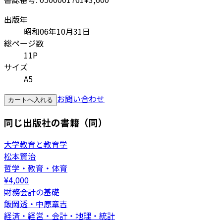
出版年
昭和06年10月31日
総ページ数
11P
サイズ
A5
お問い合わせ
カートへ入れる
同じ出版社の書籍（同）
大学教育と教育学
松本賢治
哲学・教育・体育
¥
4,000
財務会計の基礎
飯岡透・中原章吉
経済・経営・会計・地理・統計