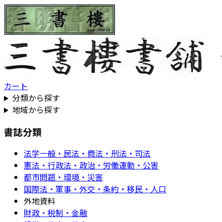
カート
分類から探す
地域から探す
書誌分類
法学一般・民法・商法・刑法・司法
憲法・行政法・政治・労働運動・公害
都市問題・環境・災害
国際法・軍事・外交・条約・移民・人口
外地資料
財政・税制・金融