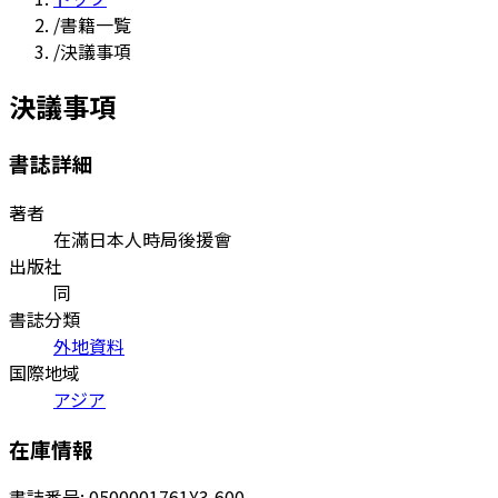
/
書籍一覧
/
決議事項
決議事項
書誌詳細
著者
在滿日本人時局後援會
出版社
同
書誌分類
外地資料
国際地域
アジア
在庫情報
書誌番号:
0500001761
¥3,600