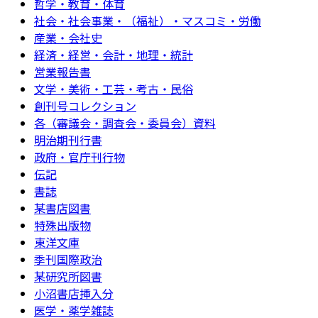
哲学・教育・体育
社会・社会事業・（福祉）・マスコミ・労働
産業・会社史
経済・経営・会計・地理・統計
営業報告書
文学・美術・工芸・考古・民俗
創刊号コレクション
各（審議会・調査会・委員会）資料
明治期刊行書
政府・官庁刊行物
伝記
書誌
某書店図書
特殊出版物
東洋文庫
季刊国際政治
某研究所図書
小沼書店挿入分
医学・薬学雑誌