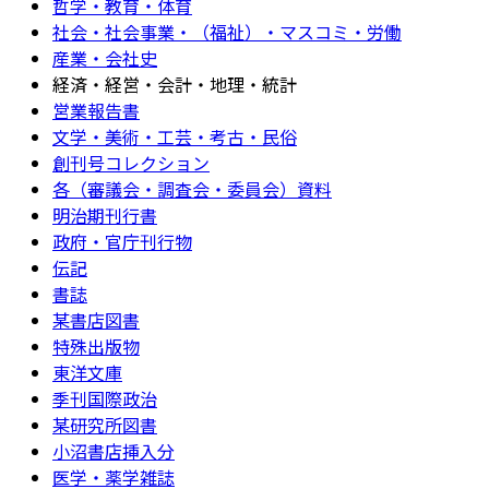
哲学・教育・体育
社会・社会事業・（福祉）・マスコミ・労働
産業・会社史
経済・経営・会計・地理・統計
営業報告書
文学・美術・工芸・考古・民俗
創刊号コレクション
各（審議会・調査会・委員会）資料
明治期刊行書
政府・官庁刊行物
伝記
書誌
某書店図書
特殊出版物
東洋文庫
季刊国際政治
某研究所図書
小沼書店挿入分
医学・薬学雑誌