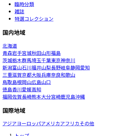
臨時分類
雑誌
特選コレクション
国内地域
北海道
青森
岩手
宮城
秋田
山形
福島
茨城
栃木
群馬
埼玉
千葉
東京
神奈川
新潟
富山
石川
福井
山梨
長野
岐阜
静岡
愛知
三重
滋賀
京都
大阪
兵庫
奈良
和歌山
鳥取
島根
岡山
広島
山口
徳島
香川
愛媛
高知
福岡
佐賀
長崎
熊本
大分
宮崎
鹿児島
沖縄
国際地域
アジア
ヨーロッパ
アメリカ
アフリカ
その他
トップ