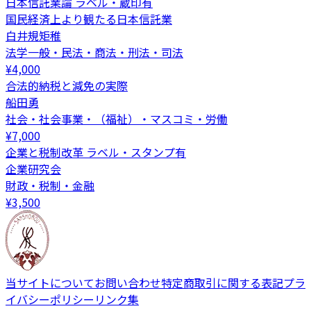
日本信託業論 ラベル・蔵印有
国民経済上より観たる日本信託業
白井規矩稚
法学一般・民法・商法・刑法・司法
¥
4,000
合法的納税と減免の実際
船田勇
社会・社会事業・（福祉）・マスコミ・労働
¥
7,000
企業と税制改革 ラベル・スタンプ有
企業研究会
財政・税制・金融
¥
3,500
当サイトについて
お問い合わせ
特定商取引に関する表記
プラ
イバシーポリシー
リンク集