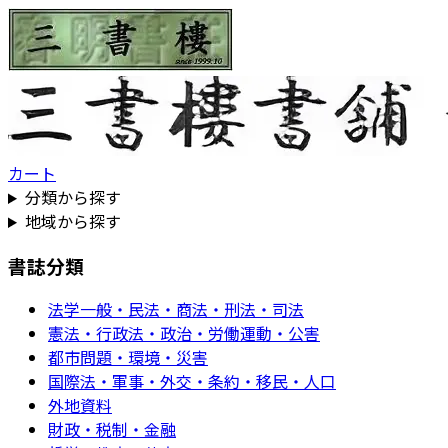
カート
分類から探す
地域から探す
書誌分類
法学一般・民法・商法・刑法・司法
憲法・行政法・政治・労働運動・公害
都市問題・環境・災害
国際法・軍事・外交・条約・移民・人口
外地資料
財政・税制・金融