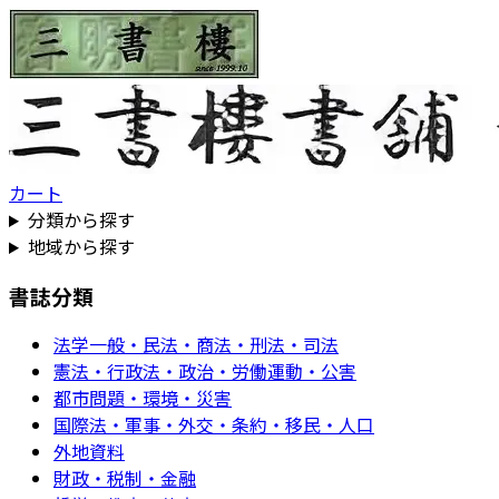
カート
分類から探す
地域から探す
書誌分類
法学一般・民法・商法・刑法・司法
憲法・行政法・政治・労働運動・公害
都市問題・環境・災害
国際法・軍事・外交・条約・移民・人口
外地資料
財政・税制・金融