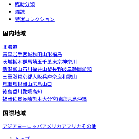
臨時分類
雑誌
特選コレクション
国内地域
北海道
青森
岩手
宮城
秋田
山形
福島
茨城
栃木
群馬
埼玉
千葉
東京
神奈川
新潟
富山
石川
福井
山梨
長野
岐阜
静岡
愛知
三重
滋賀
京都
大阪
兵庫
奈良
和歌山
鳥取
島根
岡山
広島
山口
徳島
香川
愛媛
高知
福岡
佐賀
長崎
熊本
大分
宮崎
鹿児島
沖縄
国際地域
アジア
ヨーロッパ
アメリカ
アフリカ
その他
トップ