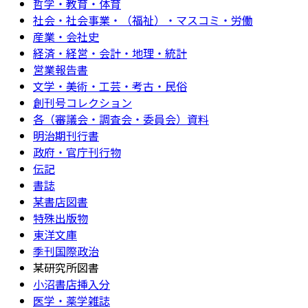
哲学・教育・体育
社会・社会事業・（福祉）・マスコミ・労働
産業・会社史
経済・経営・会計・地理・統計
営業報告書
文学・美術・工芸・考古・民俗
創刊号コレクション
各（審議会・調査会・委員会）資料
明治期刊行書
政府・官庁刊行物
伝記
書誌
某書店図書
特殊出版物
東洋文庫
季刊国際政治
某研究所図書
小沼書店挿入分
医学・薬学雑誌