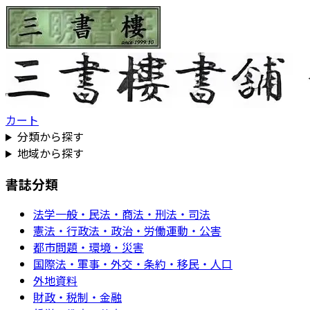
カート
分類から探す
地域から探す
書誌分類
法学一般・民法・商法・刑法・司法
憲法・行政法・政治・労働運動・公害
都市問題・環境・災害
国際法・軍事・外交・条約・移民・人口
外地資料
財政・税制・金融