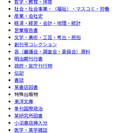
哲学・教育・体育
社会・社会事業・（福祉）・マスコミ・労働
産業・会社史
経済・経営・会計・地理・統計
営業報告書
文学・美術・工芸・考古・民俗
創刊号コレクション
各（審議会・調査会・委員会）資料
明治期刊行書
政府・官庁刊行物
伝記
書誌
某書店図書
特殊出版物
東洋文庫
季刊国際政治
某研究所図書
小沼書店挿入分
医学・薬学雑誌