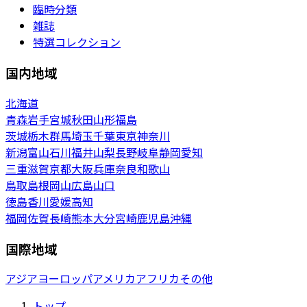
臨時分類
雑誌
特選コレクション
国内地域
北海道
青森
岩手
宮城
秋田
山形
福島
茨城
栃木
群馬
埼玉
千葉
東京
神奈川
新潟
富山
石川
福井
山梨
長野
岐阜
静岡
愛知
三重
滋賀
京都
大阪
兵庫
奈良
和歌山
鳥取
島根
岡山
広島
山口
徳島
香川
愛媛
高知
福岡
佐賀
長崎
熊本
大分
宮崎
鹿児島
沖縄
国際地域
アジア
ヨーロッパ
アメリカ
アフリカ
その他
トップ