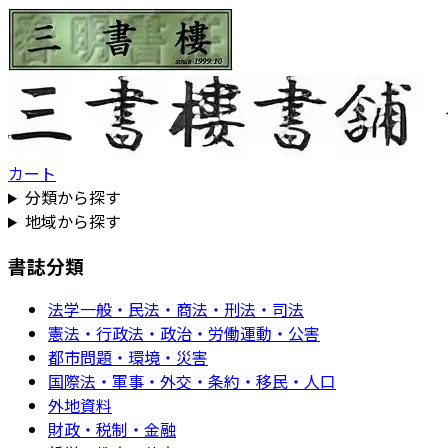
カート
分類から探す
地域から探す
書誌分類
法学一般・民法・商法・刑法・司法
憲法・行政法・政治・労働運動・公害
都市問題・環境・災害
国際法・軍事・外交・条約・移民・人口
外地資料
財政・税制・金融