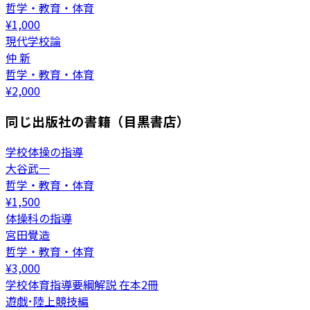
哲学・教育・体育
¥
1,000
現代学校論
仲 新
哲学・教育・体育
¥
2,000
同じ出版社の書籍（目黒書店）
学校体操の指導
大谷武一
哲学・教育・体育
¥
1,500
体操科の指導
宮田覺造
哲学・教育・体育
¥
3,000
学校体育指導要綱解説 在本2冊
遊戯･陸上競技編