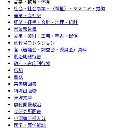
哲学・教育・体育
社会・社会事業・（福祉）・マスコミ・労働
産業・会社史
経済・経営・会計・地理・統計
営業報告書
文学・美術・工芸・考古・民俗
創刊号コレクション
各（審議会・調査会・委員会）資料
明治期刊行書
政府・官庁刊行物
伝記
書誌
某書店図書
特殊出版物
東洋文庫
季刊国際政治
某研究所図書
小沼書店挿入分
医学・薬学雑誌