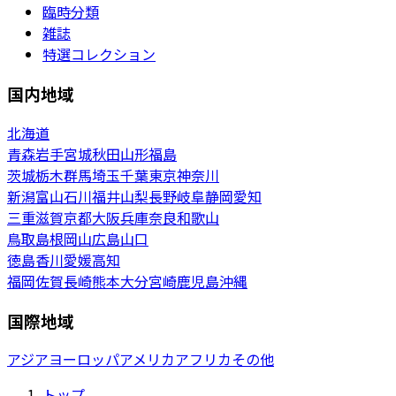
臨時分類
雑誌
特選コレクション
国内地域
北海道
青森
岩手
宮城
秋田
山形
福島
茨城
栃木
群馬
埼玉
千葉
東京
神奈川
新潟
富山
石川
福井
山梨
長野
岐阜
静岡
愛知
三重
滋賀
京都
大阪
兵庫
奈良
和歌山
鳥取
島根
岡山
広島
山口
徳島
香川
愛媛
高知
福岡
佐賀
長崎
熊本
大分
宮崎
鹿児島
沖縄
国際地域
アジア
ヨーロッパ
アメリカ
アフリカ
その他
トップ