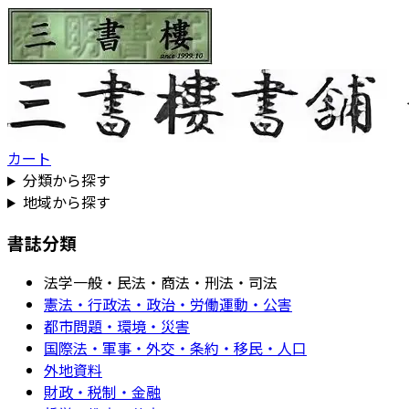
カート
分類から探す
地域から探す
書誌分類
法学一般・民法・商法・刑法・司法
憲法・行政法・政治・労働運動・公害
都市問題・環境・災害
国際法・軍事・外交・条約・移民・人口
外地資料
財政・税制・金融