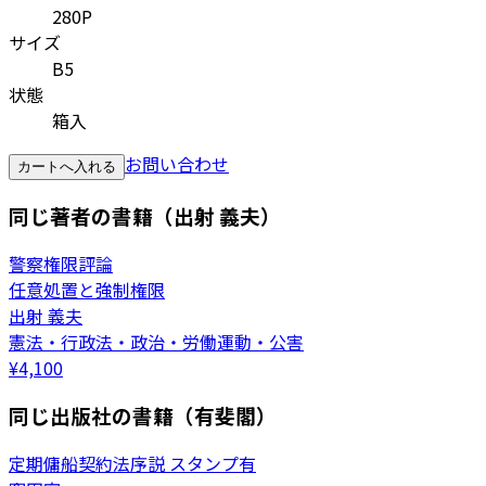
280P
サイズ
B5
状態
箱入
お問い合わせ
カートへ入れる
同じ著者の書籍（出射 義夫）
警察権限評論
任意処置と強制権限
出射 義夫
憲法・行政法・政治・労働運動・公害
¥
4,100
同じ出版社の書籍（有斐閣）
定期傭船契約法序説 スタンプ有