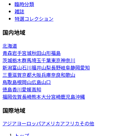
臨時分類
雑誌
特選コレクション
国内地域
北海道
青森
岩手
宮城
秋田
山形
福島
茨城
栃木
群馬
埼玉
千葉
東京
神奈川
新潟
富山
石川
福井
山梨
長野
岐阜
静岡
愛知
三重
滋賀
京都
大阪
兵庫
奈良
和歌山
鳥取
島根
岡山
広島
山口
徳島
香川
愛媛
高知
福岡
佐賀
長崎
熊本
大分
宮崎
鹿児島
沖縄
国際地域
アジア
ヨーロッパ
アメリカ
アフリカ
その他
トップ