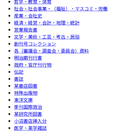
哲学・教育・体育
社会・社会事業・（福祉）・マスコミ・労働
産業・会社史
経済・経営・会計・地理・統計
営業報告書
文学・美術・工芸・考古・民俗
創刊号コレクション
各（審議会・調査会・委員会）資料
明治期刊行書
政府・官庁刊行物
伝記
書誌
某書店図書
特殊出版物
東洋文庫
季刊国際政治
某研究所図書
小沼書店挿入分
医学・薬学雑誌