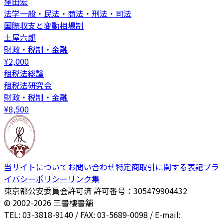
窪田宏
法学一般・民法・商法・刑法・司法
国際収支と変動相場制
土屋六郎
財政・税制・金融
¥
2,000
租税法総論
租税法研究会
財政・税制・金融
¥
8,500
当サイトについて
お問い合わせ
特定商取引に関する表記
プラ
イバシーポリシー
リンク集
東京都公安委員会許可済 許可番号：305479904432
© 2002-
2026
三書樓書舗
TEL: 03-3818-9140 / FAX: 03-5689-0098 / E-mail: