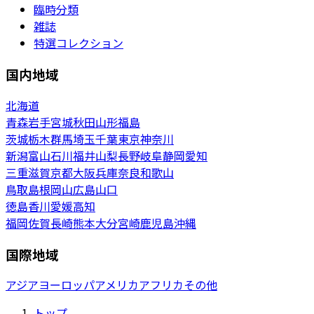
臨時分類
雑誌
特選コレクション
国内地域
北海道
青森
岩手
宮城
秋田
山形
福島
茨城
栃木
群馬
埼玉
千葉
東京
神奈川
新潟
富山
石川
福井
山梨
長野
岐阜
静岡
愛知
三重
滋賀
京都
大阪
兵庫
奈良
和歌山
鳥取
島根
岡山
広島
山口
徳島
香川
愛媛
高知
福岡
佐賀
長崎
熊本
大分
宮崎
鹿児島
沖縄
国際地域
アジア
ヨーロッパ
アメリカ
アフリカ
その他
トップ