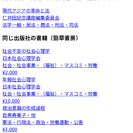
現代アジアの革命と法
仁井田記念講座編集委員会
法学一般・民法・商法・刑法・司法
同じ出版社の書籍（勁草書房）
社会不安の社会心理学
日本社会心理学会
社会・社会事業・（福祉）・マスコミ・労働
¥
2,000
年報社会心理学
日本社会心理学会
社会・社会事業・（福祉）・マスコミ・労働
¥
10,000
政治意識の形成過程
岩男寿美子・他
憲法・行政法・政治・労働運動・公害
¥
3,000