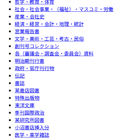
哲学・教育・体育
社会・社会事業・（福祉）・マスコミ・労働
産業・会社史
経済・経営・会計・地理・統計
営業報告書
文学・美術・工芸・考古・民俗
創刊号コレクション
各（審議会・調査会・委員会）資料
明治期刊行書
政府・官庁刊行物
伝記
書誌
某書店図書
特殊出版物
東洋文庫
季刊国際政治
某研究所図書
小沼書店挿入分
医学・薬学雑誌