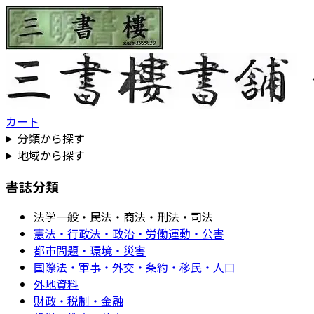
カート
分類から探す
地域から探す
書誌分類
法学一般・民法・商法・刑法・司法
憲法・行政法・政治・労働運動・公害
都市問題・環境・災害
国際法・軍事・外交・条約・移民・人口
外地資料
財政・税制・金融